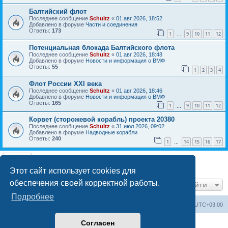
Балтийский флот
Последнее сообщение
Schultz
«
01 авг 2026, 18:52
Добавлено в форуме
Части и соединения
Ответы:
173
1
9
10
11
12
…
Потенциальная блокада Балтийского флота
Последнее сообщение
Schultz
«
01 авг 2026, 18:48
Добавлено в форуме
Новости и информация о ВМФ
Ответы:
55
1
2
3
4
Флот России ХХI века
Последнее сообщение
Schultz
«
01 авг 2026, 18:46
Добавлено в форуме
Новости и информация о ВМФ
Ответы:
165
1
9
10
11
12
…
Корвет (сторожевой корабль) проекта 20380
Последнее сообщение
Schultz
«
31 июл 2026, 09:02
Добавлено в форуме
Надводные корабли
Ответы:
240
1
14
15
16
17
…
Найдено 7 результатов • Страница
1
из
1
Этот сайт использует cookies для
обеспечения своей корректной работы.
Перейти
Подробнее
Список форумов
Удалить cookies
Часовой пояс:
UTC+03:00
Согласен
Создано на основе
phpBB
® Forum Software © phpBB Limited