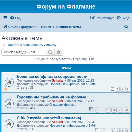
Форум на Флагмане
FAQ
Регистрация
Вход
П
Список форумов
Поиск
Активные темы
о
Активные темы
и
Перейти к расширенному поиску
с
Поиск
Расширенный поиск
к
Найдено 7 результатов • Страница
1
из
1
Темы
Военные конфликты современности
Последнее сообщение
Schultz
«
06 авг 2026, 12:23
Добавлено в форуме
Новости и информация о ВМФ
Ответы:
33
1
2
3
Годовщины пребывания на форуме
Последнее сообщение
Schultz
«
06 авг 2026, 12:17
Добавлено в форуме
О нашем форуме
Ответы:
417
1
25
26
27
28
…
СНФ (служба новостей Флагмана)
Последнее сообщение
Schultz
«
01 авг 2026, 18:54
Добавлено в форуме
Новости и информация о ВМФ
Ответы:
129
1
6
7
8
9
…