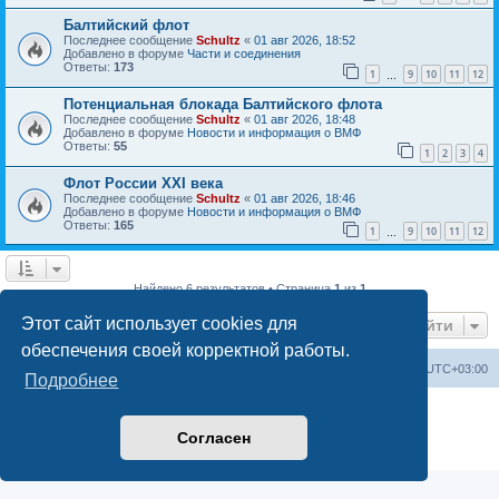
Балтийский флот
Последнее сообщение
Schultz
«
01 авг 2026, 18:52
Добавлено в форуме
Части и соединения
Ответы:
173
1
9
10
11
12
…
Потенциальная блокада Балтийского флота
Последнее сообщение
Schultz
«
01 авг 2026, 18:48
Добавлено в форуме
Новости и информация о ВМФ
Ответы:
55
1
2
3
4
Флот России ХХI века
Последнее сообщение
Schultz
«
01 авг 2026, 18:46
Добавлено в форуме
Новости и информация о ВМФ
Ответы:
165
1
9
10
11
12
…
Найдено 6 результатов • Страница
1
из
1
Этот сайт использует cookies для
Перейти
обеспечения своей корректной работы.
Список форумов
Удалить cookies
Часовой пояс:
UTC+03:00
Подробнее
Создано на основе
phpBB
® Forum Software © phpBB Limited
Русская поддержка phpBB
Согласен
Конфиденциальность
|
Правила