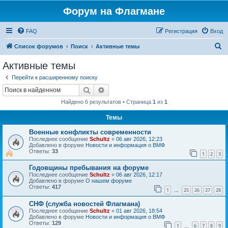
Форум на Флагмане
FAQ
Регистрация
Вход
П
Список форумов
Поиск
Активные темы
о
Активные темы
и
Перейти к расширенному поиску
с
Поиск
Расширенный поиск
к
Найдено 6 результатов • Страница
1
из
1
Темы
Военные конфликты современности
Последнее сообщение
Schultz
«
06 авг 2026, 12:23
Добавлено в форуме
Новости и информация о ВМФ
Ответы:
33
1
2
3
Годовщины пребывания на форуме
Последнее сообщение
Schultz
«
06 авг 2026, 12:17
Добавлено в форуме
О нашем форуме
Ответы:
417
1
25
26
27
28
…
СНФ (служба новостей Флагмана)
Последнее сообщение
Schultz
«
01 авг 2026, 18:54
Добавлено в форуме
Новости и информация о ВМФ
Ответы:
129
1
6
7
8
9
…