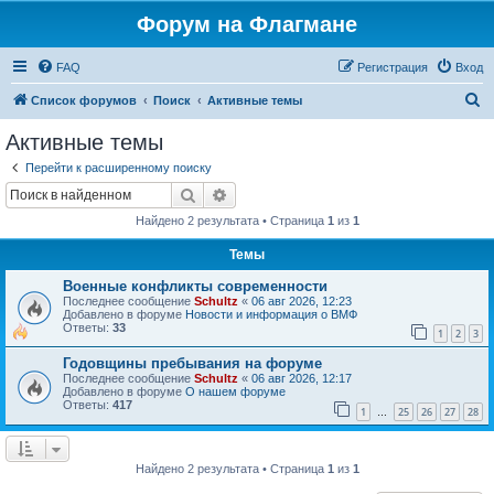
Форум на Флагмане
FAQ
Регистрация
Вход
П
Список форумов
Поиск
Активные темы
о
Активные темы
и
Перейти к расширенному поиску
с
Поиск
Расширенный поиск
к
Найдено 2 результата • Страница
1
из
1
Темы
Военные конфликты современности
Последнее сообщение
Schultz
«
06 авг 2026, 12:23
Добавлено в форуме
Новости и информация о ВМФ
Ответы:
33
1
2
3
Годовщины пребывания на форуме
Последнее сообщение
Schultz
«
06 авг 2026, 12:17
Добавлено в форуме
О нашем форуме
Ответы:
417
1
25
26
27
28
…
Найдено 2 результата • Страница
1
из
1