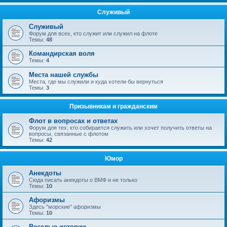
Служивый
Служивый
Форум для всех, кто служит или служил на флоте
Темы:
48
Командирская воля
Темы:
4
Места нашей службы
Места, где мы служили и куда хотели бы вернуться
Темы:
3
Призывникам и гражданским
Флот в вопросах и ответах
Форум для тех, кто собирается служить или хочет получить ответы на
вопросы, связанные с флотом
Темы:
42
Юмор
Анекдоты
Сюда писать анекдоты о ВМФ и не только
Темы:
10
Афоризмы
Здесь "морские" афоризмы
Темы:
10
Веселые истории