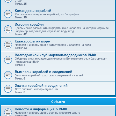
стран
Темы:
25
Командиры кораблей
Рассказы о командирах кораблей, их биографии
Темы:
15
История корабля
Здесь можно размещать информацию о кораблях на которых служили,
например, год закладки, спуска на воду и т.д.
Темы:
42
Катастрофы на море
Новости и информация о катастрофах и авариях на воде
Темы:
43
Волгодонской клуб моряков-подводников ВМФ
Общение и организация деятельности Волгодонского клуба моряков-
подводников ВМФ
Темы:
4
Вымпелы кораблей и соединений
Вымпелы кораблей, флотских соединений и частей
Темы:
6
Значки кораблей и соединений
Фото значков, информация о них.
Темы:
8
События
Новости и информация о ВМФ
Новости и информация о военно-морском флоте
Темы:
60