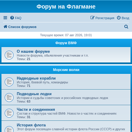
Форум на Флагмане
FAQ
Регистрация
Вход
П
Список форумов
о
Текущее время: 07 авг 2026, 19:01
и
Форум ВМФ
с
О нашем форуме
к
Новости форума, обьявления участникам и т.п.
Темы:
21
Морские волки
Надводные корабли
История, боевой путь, командиры
Темы:
71
Подводные лодки
Истории и судьбы советских и российских подводных лодок
Темы:
63
Части и соединения
Состав и структура частей ВМФ. Новости о частях и соединениях
Темы:
31
История флота
Этот форум посвящен славной истории флота России (СССР) и других