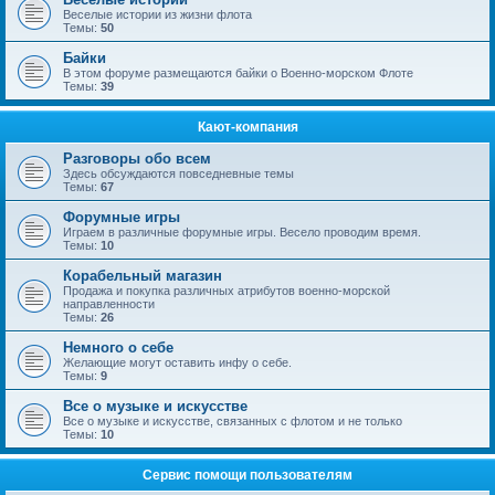
Веселые истории из жизни флота
Темы:
50
Байки
В этом форуме размещаются байки о Военно-морском Флоте
Темы:
39
Кают-компания
Разговоры обо всем
Здесь обсуждаются повседневные темы
Темы:
67
Форумные игры
Играем в различные форумные игры. Весело проводим время.
Темы:
10
Корабельный магазин
Продажа и покупка различных атрибутов военно-морской
направленности
Темы:
26
Немного о себе
Желающие могут оставить инфу о себе.
Темы:
9
Все о музыке и искусстве
Все о музыке и искусстве, связанных с флотом и не только
Темы:
10
Сервис помощи пользователям