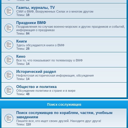
Газеты, журналы, TV
СМИ о ВМФ, Вооруженных Силах и о многом другом
Темы:
18
Праздники ВМФ
Поздравления по случаю военно-морских и других праздников и событий,
информация о праздниках
Темы:
84
Книги
Здесь обсуждаются книги о ВМФ
Темы:
28
Кино
Все то, что показывают по телевизору о ВМФ
Темы:
14
Исторический раздел
Нефлотская историческая информация, обсуждения
Темы:
14
Общество и политика
Обсуждение политики в стране и в мире
Темы:
48
Поиск сослуживцев
Поиск сослуживцев по кораблям, частям, учебным
заведениям
Пишите все, кто ищет своих друзей. Находите друг друга!
Темы:
110