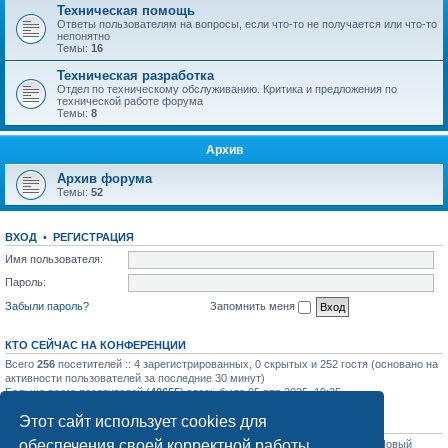
Техническая помощь
Ответы пользователям на вопросы, если что-то не получается или что-то
непонятно
Темы:
16
Техническая разработка
Отдел по техническому обслуживанию. Критика и предложения по
технической работе форума
Темы:
8
Архив
Архив форума
Темы:
52
ВХОД
•
РЕГИСТРАЦИЯ
Имя пользователя:
Пароль:
Забыли пароль?
Запомнить меня
КТО СЕЙЧАС НА КОНФЕРЕНЦИИ
Всего
256
посетителей :: 4 зарегистрированных, 0 скрытых и 252 гостя (основано на
активности пользователей за последние 30 минут)
Больше всего посетителей (
40655
) здесь было 05 апр 2025, 19:25
Этот сайт использует cookies для
СТАТИСТИКА
обеспечения своей корректной работы.
Всего сообщений:
31758
• Всего тем:
1129
• Всего пользователей:
1206
• Новый