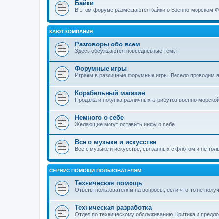
Байки
В этом форуме размещаются байки о Военно-морском Ф
КАЮТ-КОМПАНИЯ
Разговоры обо всем
Здесь обсуждаются повседневные темы
Форумные игры
Играем в различные форумные игры. Весело проводим 
Корабельный магазин
Продажа и покупка различных атрибутов военно-морско
Немного о себе
Желающие могут оставить инфу о себе.
Все о музыке и искусстве
Все о музыке и искусстве, связанных с флотом и не тол
СЕРВИС ПОМОЩИ ПОЛЬЗОВАТЕЛЯМ
Техническая помощь
Ответы пользователям на вопросы, если что-то не получ
Техническая разработка
Отдел по техническому обслуживанию. Критика и предл