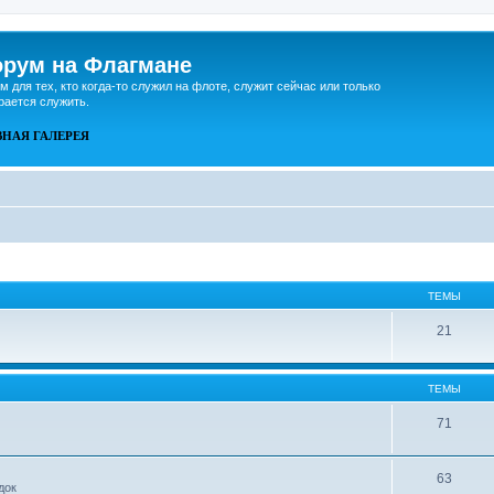
рум на Флагмане
м для тех, кто когда-то служил на флоте, служит сейчас или только
рается служить.
ВНАЯ
ГАЛЕРЕЯ
ТЕМЫ
21
ТЕМЫ
71
63
док