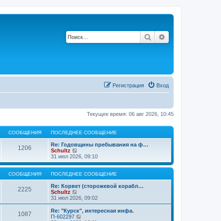
Поиск
Расширенный по
Регистрация
Вход
Текущее время: 06 авг 2026, 10:45
СООБЩЕНИЯ
ПОСЛЕДНЕЕ СООБЩЕНИЕ
Re: Годовщины пребывания на ф…
1206
П
Schultz
е
31 июл 2026, 09:10
р
е
й
СООБЩЕНИЯ
ПОСЛЕДНЕЕ СООБЩЕНИЕ
т
и
Re: Корвет (сторожевой корабл…
2225
к
П
Schultz
п
е
31 июл 2026, 09:02
о
р
с
е
Re: "Курск", интересная инфа.
1087
л
й
П
П-602297
е
т