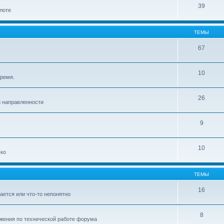
39
лоте
ТЕМЫ
67
10
время.
26
й направленности
9
10
ько
ТЕМЫ
16
ается или что-то непонятно
8
ожения по технической работе форума