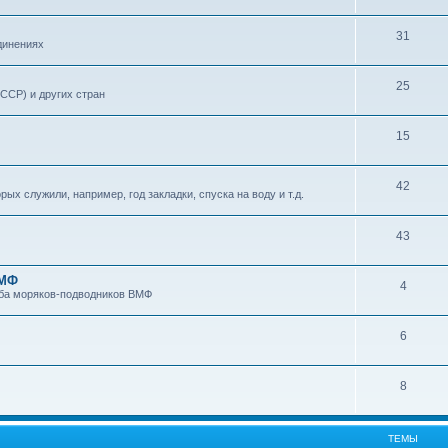
31
динениях
25
ССР) и других стран
15
42
х служили, например, год закладки, спуска на воду и т.д.
43
ВМФ
4
уба моряков-подводников ВМФ
6
8
ТЕМЫ