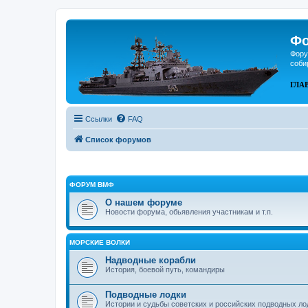
Фо
Фору
соби
ГЛА
Ссылки
FAQ
Список форумов
ФОРУМ ВМФ
О нашем форуме
Новости форума, обьявления участникам и т.п.
МОРСКИЕ ВОЛКИ
Надводные корабли
История, боевой путь, командиры
Подводные лодки
Истории и судьбы советских и российских подводных ло