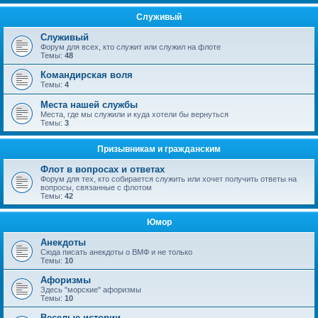
Служивый
Служивый
Форум для всех, кто служит или служил на флоте
Темы:
48
Командирская воля
Темы:
4
Места нашей службы
Места, где мы служили и куда хотели бы вернуться
Темы:
3
Призывникам и гражданским
Флот в вопросах и ответах
Форум для тех, кто собирается служить или хочет получить ответы на
вопросы, связанные с флотом
Темы:
42
Юмор
Анекдоты
Сюда писать анекдоты о ВМФ и не только
Темы:
10
Афоризмы
Здесь "морские" афоризмы
Темы:
10
Веселые истории