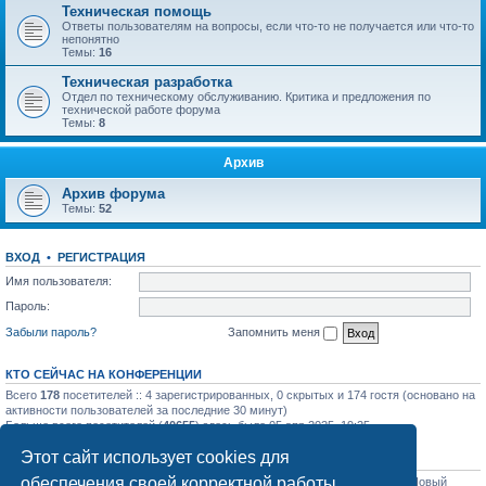
Техническая помощь
Ответы пользователям на вопросы, если что-то не получается или что-то
непонятно
Темы:
16
Техническая разработка
Отдел по техническому обслуживанию. Критика и предложения по
технической работе форума
Темы:
8
Архив
Архив форума
Темы:
52
ВХОД
•
РЕГИСТРАЦИЯ
Имя пользователя:
Пароль:
Забыли пароль?
Запомнить меня
КТО СЕЙЧАС НА КОНФЕРЕНЦИИ
Всего
178
посетителей :: 4 зарегистрированных, 0 скрытых и 174 гостя (основано на
активности пользователей за последние 30 минут)
Больше всего посетителей (
40655
) здесь было 05 апр 2025, 19:25
Этот сайт использует cookies для
СТАТИСТИКА
обеспечения своей корректной работы.
Всего сообщений:
31758
• Всего тем:
1129
• Всего пользователей:
1206
• Новый