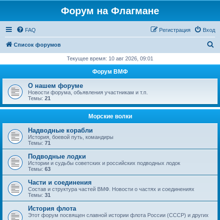
Форум на Флагмане
FAQ
Регистрация
Вход
П
Список форумов
о
Текущее время: 10 авг 2026, 09:01
и
Форум ВМФ
с
О нашем форуме
к
Новости форума, обьявления участникам и т.п.
Темы:
21
Морские волки
Надводные корабли
История, боевой путь, командиры
Темы:
71
Подводные лодки
Истории и судьбы советских и российских подводных лодок
Темы:
63
Части и соединения
Состав и структура частей ВМФ. Новости о частях и соединениях
Темы:
31
История флота
Этот форум посвящен славной истории флота России (СССР) и других