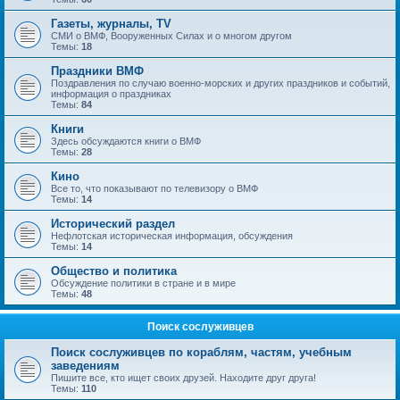
Газеты, журналы, TV
СМИ о ВМФ, Вооруженных Силах и о многом другом
Темы:
18
Праздники ВМФ
Поздравления по случаю военно-морских и других праздников и событий,
информация о праздниках
Темы:
84
Книги
Здесь обсуждаются книги о ВМФ
Темы:
28
Кино
Все то, что показывают по телевизору о ВМФ
Темы:
14
Исторический раздел
Нефлотская историческая информация, обсуждения
Темы:
14
Общество и политика
Обсуждение политики в стране и в мире
Темы:
48
Поиск сослуживцев
Поиск сослуживцев по кораблям, частям, учебным
заведениям
Пишите все, кто ищет своих друзей. Находите друг друга!
Темы:
110