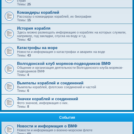
стран
Темы:
25
Командиры кораблей
Рассказы о командирах кораблей, их биографии
Темы:
15
История корабля
Здесь можно размещать информацию о кораблях на которых служили,
например, год закладки, спуска на воду и т.д.
Темы:
42
Катастрофы на море
Новости и информация о катастрофах и авариях на воде
Темы:
43
Волгодонской клуб моряков-подводников ВМФ
Общение и организация деятельности Волгодонского клуба моряков-
подводников ВМФ
Темы:
4
Вымпелы кораблей и соединений
Вымпелы кораблей, флотских соединений и частей
Темы:
6
Значки кораблей и соединений
Фото значков, информация о них.
Темы:
8
События
Новости и информация о ВМФ
Новости и информация о военно-морском флоте
Темы:
60