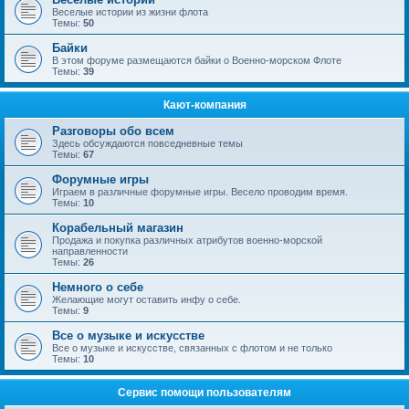
Веселые истории из жизни флота
Темы:
50
Байки
В этом форуме размещаются байки о Военно-морском Флоте
Темы:
39
Кают-компания
Разговоры обо всем
Здесь обсуждаются повседневные темы
Темы:
67
Форумные игры
Играем в различные форумные игры. Весело проводим время.
Темы:
10
Корабельный магазин
Продажа и покупка различных атрибутов военно-морской
направленности
Темы:
26
Немного о себе
Желающие могут оставить инфу о себе.
Темы:
9
Все о музыке и искусстве
Все о музыке и искусстве, связанных с флотом и не только
Темы:
10
Сервис помощи пользователям