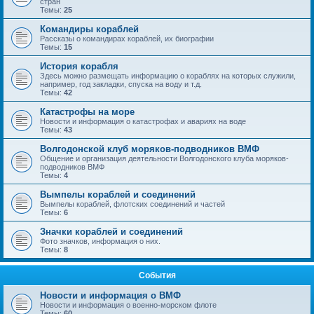
стран
Темы:
25
Командиры кораблей
Рассказы о командирах кораблей, их биографии
Темы:
15
История корабля
Здесь можно размещать информацию о кораблях на которых служили,
например, год закладки, спуска на воду и т.д.
Темы:
42
Катастрофы на море
Новости и информация о катастрофах и авариях на воде
Темы:
43
Волгодонской клуб моряков-подводников ВМФ
Общение и организация деятельности Волгодонского клуба моряков-
подводников ВМФ
Темы:
4
Вымпелы кораблей и соединений
Вымпелы кораблей, флотских соединений и частей
Темы:
6
Значки кораблей и соединений
Фото значков, информация о них.
Темы:
8
События
Новости и информация о ВМФ
Новости и информация о военно-морском флоте
Темы:
60