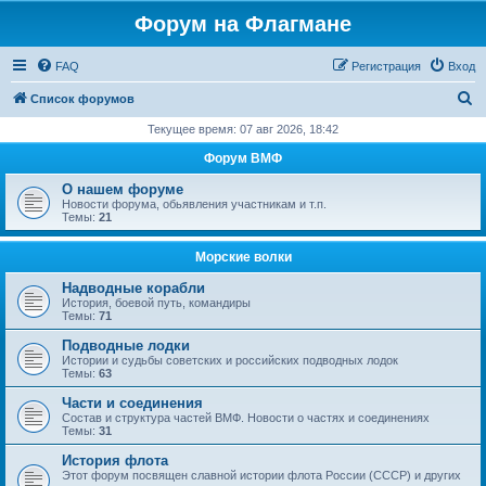
Форум на Флагмане
FAQ
Регистрация
Вход
П
Список форумов
о
Текущее время: 07 авг 2026, 18:42
и
Форум ВМФ
с
О нашем форуме
к
Новости форума, обьявления участникам и т.п.
Темы:
21
Морские волки
Надводные корабли
История, боевой путь, командиры
Темы:
71
Подводные лодки
Истории и судьбы советских и российских подводных лодок
Темы:
63
Части и соединения
Состав и структура частей ВМФ. Новости о частях и соединениях
Темы:
31
История флота
Этот форум посвящен славной истории флота России (СССР) и других