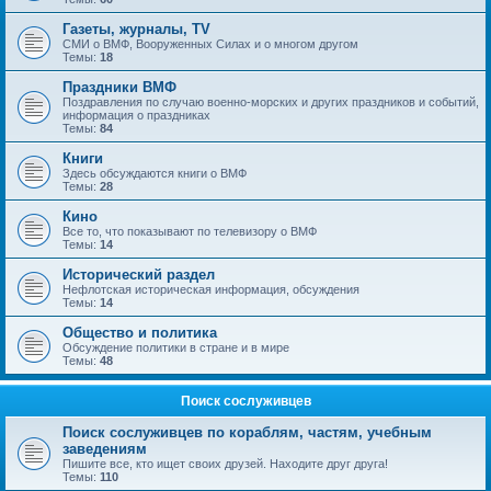
Газеты, журналы, TV
СМИ о ВМФ, Вооруженных Силах и о многом другом
Темы:
18
Праздники ВМФ
Поздравления по случаю военно-морских и других праздников и событий,
информация о праздниках
Темы:
84
Книги
Здесь обсуждаются книги о ВМФ
Темы:
28
Кино
Все то, что показывают по телевизору о ВМФ
Темы:
14
Исторический раздел
Нефлотская историческая информация, обсуждения
Темы:
14
Общество и политика
Обсуждение политики в стране и в мире
Темы:
48
Поиск сослуживцев
Поиск сослуживцев по кораблям, частям, учебным
заведениям
Пишите все, кто ищет своих друзей. Находите друг друга!
Темы:
110