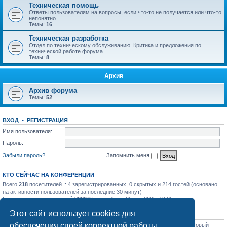
Техническая помощь
Ответы пользователям на вопросы, если что-то не получается или что-то
непонятно
Темы:
16
Техническая разработка
Отдел по техническому обслуживанию. Критика и предложения по
технической работе форума
Темы:
8
Архив
Архив форума
Темы:
52
ВХОД
•
РЕГИСТРАЦИЯ
Имя пользователя:
Пароль:
Забыли пароль?
Запомнить меня
КТО СЕЙЧАС НА КОНФЕРЕНЦИИ
Всего
218
посетителей :: 4 зарегистрированных, 0 скрытых и 214 гостей (основано
на активности пользователей за последние 30 минут)
Больше всего посетителей (
40655
) здесь было 05 апр 2025, 19:25
Этот сайт использует cookies для
СТАТИСТИКА
обеспечения своей корректной работы.
Всего сообщений:
31758
• Всего тем:
1129
• Всего пользователей:
1206
• Новый