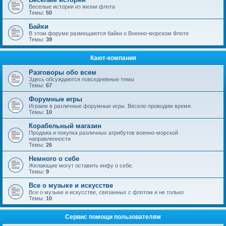
Веселые истории из жизни флота
Темы:
50
Байки
В этом форуме размещаются байки о Военно-морском Флоте
Темы:
39
Кают-компания
Разговоры обо всем
Здесь обсуждаются повседневные темы
Темы:
67
Форумные игры
Играем в различные форумные игры. Весело проводим время.
Темы:
10
Корабельный магазин
Продажа и покупка различных атрибутов военно-морской
направленности
Темы:
26
Немного о себе
Желающие могут оставить инфу о себе.
Темы:
9
Все о музыке и искусстве
Все о музыке и искусстве, связанных с флотом и не только
Темы:
10
Сервис помощи пользователям