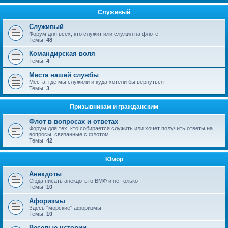
Служивый
Служивый
Форум для всех, кто служит или служил на флоте
Темы:
48
Командирская воля
Темы:
4
Места нашей службы
Места, где мы служили и куда хотели бы вернуться
Темы:
3
Призывникам и гражданским
Флот в вопросах и ответах
Форум для тех, кто собирается служить или хочет получить ответы на
вопросы, связанные с флотом
Темы:
42
Юмор
Анекдоты
Сюда писать анекдоты о ВМФ и не только
Темы:
10
Афоризмы
Здесь "морские" афоризмы
Темы:
10
Веселые истории