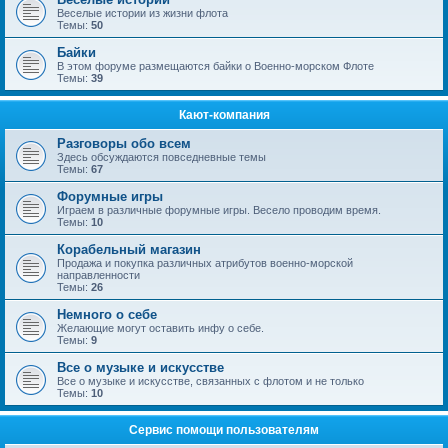
Веселые истории из жизни флота
Темы:
50
Байки
В этом форуме размещаются байки о Военно-морском Флоте
Темы:
39
Кают-компания
Разговоры обо всем
Здесь обсуждаются повседневные темы
Темы:
67
Форумные игры
Играем в различные форумные игры. Весело проводим время.
Темы:
10
Корабельный магазин
Продажа и покупка различных атрибутов военно-морской
направленности
Темы:
26
Немного о себе
Желающие могут оставить инфу о себе.
Темы:
9
Все о музыке и искусстве
Все о музыке и искусстве, связанных с флотом и не только
Темы:
10
Сервис помощи пользователям