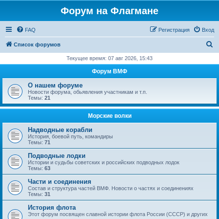
Форум на Флагмане
FAQ
Регистрация
Вход
П
Список форумов
о
Текущее время: 07 авг 2026, 15:43
и
Форум ВМФ
с
О нашем форуме
к
Новости форума, обьявления участникам и т.п.
Темы:
21
Морские волки
Надводные корабли
История, боевой путь, командиры
Темы:
71
Подводные лодки
Истории и судьбы советских и российских подводных лодок
Темы:
63
Части и соединения
Состав и структура частей ВМФ. Новости о частях и соединениях
Темы:
31
История флота
Этот форум посвящен славной истории флота России (СССР) и других