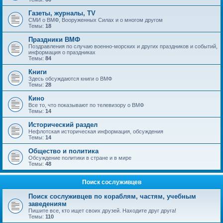
Газеты, журналы, TV
СМИ о ВМФ, Вооруженных Силах и о многом другом
Темы:
18
Праздники ВМФ
Поздравления по случаю военно-морских и других праздников и событий,
информация о праздниках
Темы:
84
Книги
Здесь обсуждаются книги о ВМФ
Темы:
28
Кино
Все то, что показывают по телевизору о ВМФ
Темы:
14
Исторический раздел
Нефлотская историческая информация, обсуждения
Темы:
14
Общество и политика
Обсуждение политики в стране и в мире
Темы:
48
Поиск сослуживцев
Поиск сослуживцев по кораблям, частям, учебным
заведениям
Пишите все, кто ищет своих друзей. Находите друг друга!
Темы:
110