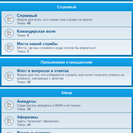
Служивый
Служивый
Форум для всех, кто служит или служил на флоте
Темы:
48
Командирская воля
Темы:
4
Места нашей службы
Места, где мы служили и куда хотели бы вернуться
Темы:
3
Призывникам и гражданским
Флот в вопросах и ответах
Форум для тех, кто собирается служить или хочет получить ответы на
вопросы, связанные с флотом
Темы:
42
Юмор
Анекдоты
Сюда писать анекдоты о ВМФ и не только
Темы:
10
Афоризмы
Здесь "морские" афоризмы
Темы:
10
Веселые истории