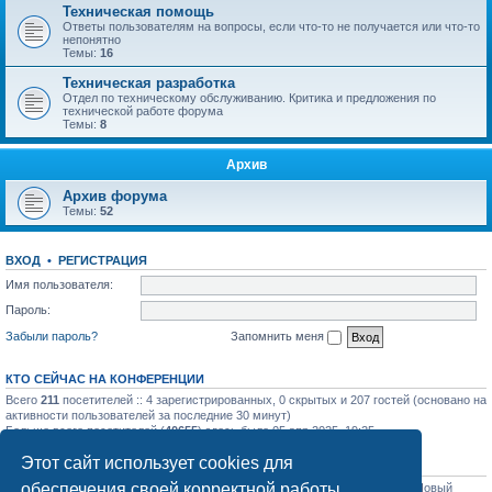
Техническая помощь
Ответы пользователям на вопросы, если что-то не получается или что-то
непонятно
Темы:
16
Техническая разработка
Отдел по техническому обслуживанию. Критика и предложения по
технической работе форума
Темы:
8
Архив
Архив форума
Темы:
52
ВХОД
•
РЕГИСТРАЦИЯ
Имя пользователя:
Пароль:
Забыли пароль?
Запомнить меня
КТО СЕЙЧАС НА КОНФЕРЕНЦИИ
Всего
211
посетителей :: 4 зарегистрированных, 0 скрытых и 207 гостей (основано на
активности пользователей за последние 30 минут)
Больше всего посетителей (
40655
) здесь было 05 апр 2025, 19:25
Этот сайт использует cookies для
СТАТИСТИКА
обеспечения своей корректной работы.
Всего сообщений:
31758
• Всего тем:
1129
• Всего пользователей:
1206
• Новый