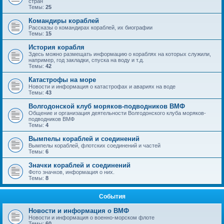
стран
Темы:
25
Командиры кораблей
Рассказы о командирах кораблей, их биографии
Темы:
15
История корабля
Здесь можно размещать информацию о кораблях на которых служили,
например, год закладки, спуска на воду и т.д.
Темы:
42
Катастрофы на море
Новости и информация о катастрофах и авариях на воде
Темы:
43
Волгодонской клуб моряков-подводников ВМФ
Общение и организация деятельности Волгодонского клуба моряков-
подводников ВМФ
Темы:
4
Вымпелы кораблей и соединений
Вымпелы кораблей, флотских соединений и частей
Темы:
6
Значки кораблей и соединений
Фото значков, информация о них.
Темы:
8
События
Новости и информация о ВМФ
Новости и информация о военно-морском флоте
Темы:
60