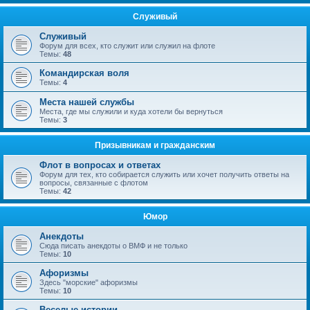
Служивый
Служивый
Форум для всех, кто служит или служил на флоте
Темы:
48
Командирская воля
Темы:
4
Места нашей службы
Места, где мы служили и куда хотели бы вернуться
Темы:
3
Призывникам и гражданским
Флот в вопросах и ответах
Форум для тех, кто собирается служить или хочет получить ответы на
вопросы, связанные с флотом
Темы:
42
Юмор
Анекдоты
Сюда писать анекдоты о ВМФ и не только
Темы:
10
Афоризмы
Здесь "морские" афоризмы
Темы:
10
Веселые истории