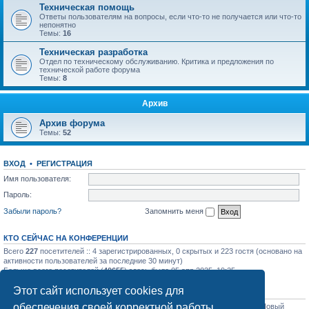
Техническая помощь
Ответы пользователям на вопросы, если что-то не получается или что-то
непонятно
Темы:
16
Техническая разработка
Отдел по техническому обслуживанию. Критика и предложения по
технической работе форума
Темы:
8
Архив
Архив форума
Темы:
52
ВХОД
•
РЕГИСТРАЦИЯ
Имя пользователя:
Пароль:
Забыли пароль?
Запомнить меня
КТО СЕЙЧАС НА КОНФЕРЕНЦИИ
Всего
227
посетителей :: 4 зарегистрированных, 0 скрытых и 223 гостя (основано на
активности пользователей за последние 30 минут)
Больше всего посетителей (
40655
) здесь было 05 апр 2025, 19:25
Этот сайт использует cookies для
СТАТИСТИКА
обеспечения своей корректной работы.
Всего сообщений:
31758
• Всего тем:
1129
• Всего пользователей:
1206
• Новый