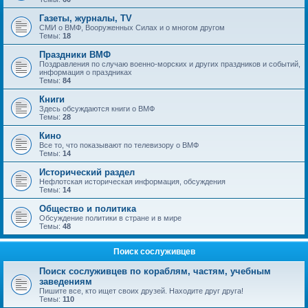
Газеты, журналы, TV
СМИ о ВМФ, Вооруженных Силах и о многом другом
Темы:
18
Праздники ВМФ
Поздравления по случаю военно-морских и других праздников и событий,
информация о праздниках
Темы:
84
Книги
Здесь обсуждаются книги о ВМФ
Темы:
28
Кино
Все то, что показывают по телевизору о ВМФ
Темы:
14
Исторический раздел
Нефлотская историческая информация, обсуждения
Темы:
14
Общество и политика
Обсуждение политики в стране и в мире
Темы:
48
Поиск сослуживцев
Поиск сослуживцев по кораблям, частям, учебным
заведениям
Пишите все, кто ищет своих друзей. Находите друг друга!
Темы:
110