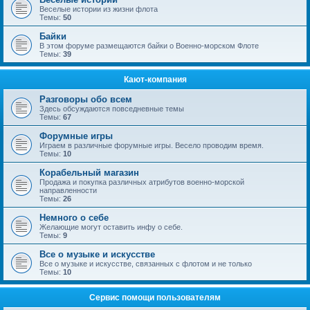
Веселые истории из жизни флота
Темы:
50
Байки
В этом форуме размещаются байки о Военно-морском Флоте
Темы:
39
Кают-компания
Разговоры обо всем
Здесь обсуждаются повседневные темы
Темы:
67
Форумные игры
Играем в различные форумные игры. Весело проводим время.
Темы:
10
Корабельный магазин
Продажа и покупка различных атрибутов военно-морской
направленности
Темы:
26
Немного о себе
Желающие могут оставить инфу о себе.
Темы:
9
Все о музыке и искусстве
Все о музыке и искусстве, связанных с флотом и не только
Темы:
10
Сервис помощи пользователям