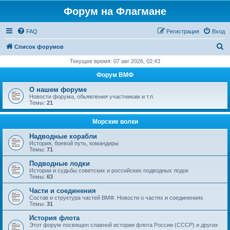
Форум на Флагмане
FAQ
Регистрация
Вход
П
Список форумов
о
Текущее время: 07 авг 2026, 02:43
и
Форум ВМФ
с
О нашем форуме
к
Новости форума, обьявления участникам и т.п.
Темы:
21
Морские волки
Надводные корабли
История, боевой путь, командиры
Темы:
71
Подводные лодки
Истории и судьбы советских и российских подводных лодок
Темы:
63
Части и соединения
Состав и структура частей ВМФ. Новости о частях и соединениях
Темы:
31
История флота
Этот форум посвящен славной истории флота России (СССР) и других