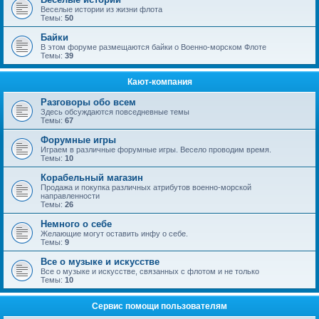
Веселые истории из жизни флота
Темы:
50
Байки
В этом форуме размещаются байки о Военно-морском Флоте
Темы:
39
Кают-компания
Разговоры обо всем
Здесь обсуждаются повседневные темы
Темы:
67
Форумные игры
Играем в различные форумные игры. Весело проводим время.
Темы:
10
Корабельный магазин
Продажа и покупка различных атрибутов военно-морской
направленности
Темы:
26
Немного о себе
Желающие могут оставить инфу о себе.
Темы:
9
Все о музыке и искусстве
Все о музыке и искусстве, связанных с флотом и не только
Темы:
10
Сервис помощи пользователям