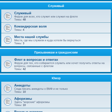
Служивый
Служивый
Форум для всех, кто служит или служил на флоте
Темы:
48
Командирская воля
Темы:
4
Места нашей службы
Места, где мы служили и куда хотели бы вернуться
Темы:
3
Призывникам и гражданским
Флот в вопросах и ответах
Форум для тех, кто собирается служить или хочет получить ответы на
вопросы, связанные с флотом
Темы:
42
Юмор
Анекдоты
Сюда писать анекдоты о ВМФ и не только
Темы:
10
Афоризмы
Здесь "морские" афоризмы
Темы:
10
Веселые истории