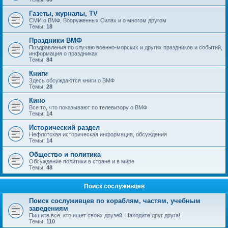
Газеты, журналы, TV
СМИ о ВМФ, Вооруженных Силах и о многом другом
Темы:
18
Праздники ВМФ
Поздравления по случаю военно-морских и других праздников и событий,
информация о праздниках
Темы:
84
Книги
Здесь обсуждаются книги о ВМФ
Темы:
28
Кино
Все то, что показывают по телевизору о ВМФ
Темы:
14
Исторический раздел
Нефлотская историческая информация, обсуждения
Темы:
14
Общество и политика
Обсуждение политики в стране и в мире
Темы:
48
Поиск сослуживцев
Поиск сослуживцев по кораблям, частям, учебным
заведениям
Пишите все, кто ищет своих друзей. Находите друг друга!
Темы:
110