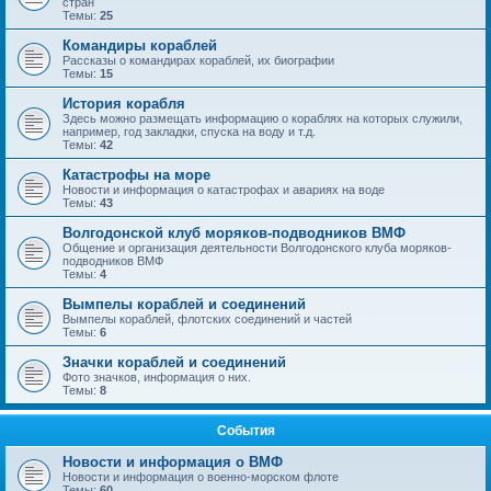
стран
Темы:
25
Командиры кораблей
Рассказы о командирах кораблей, их биографии
Темы:
15
История корабля
Здесь можно размещать информацию о кораблях на которых служили,
например, год закладки, спуска на воду и т.д.
Темы:
42
Катастрофы на море
Новости и информация о катастрофах и авариях на воде
Темы:
43
Волгодонской клуб моряков-подводников ВМФ
Общение и организация деятельности Волгодонского клуба моряков-
подводников ВМФ
Темы:
4
Вымпелы кораблей и соединений
Вымпелы кораблей, флотских соединений и частей
Темы:
6
Значки кораблей и соединений
Фото значков, информация о них.
Темы:
8
События
Новости и информация о ВМФ
Новости и информация о военно-морском флоте
Темы:
60