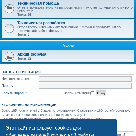
Техническая помощь
Ответы пользователям на вопросы, если что-то не получается или что-то
непонятно
Темы:
16
Техническая разработка
Отдел по техническому обслуживанию. Критика и предложения по
технической работе форума
Темы:
8
Архив
Архив форума
Темы:
52
ВХОД
•
РЕГИСТРАЦИЯ
Имя пользователя:
Пароль:
Забыли пароль?
Запомнить меня
КТО СЕЙЧАС НА КОНФЕРЕНЦИИ
Всего
195
посетителей :: 5 зарегистрированных, 0 скрытых и 190 гостей (основано
на активности пользователей за последние 30 минут)
Больше всего посетителей (
40655
) здесь было 05 апр 2025, 19:25
Этот сайт использует cookies для
СТАТИСТИКА
обеспечения своей корректной работы.
Всего сообщений:
31758
• Всего тем:
1129
• Всего пользователей:
1206
• Новый