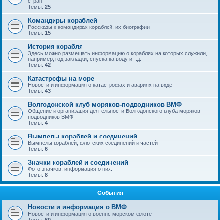
стран
Темы:
25
Командиры кораблей
Рассказы о командирах кораблей, их биографии
Темы:
15
История корабля
Здесь можно размещать информацию о кораблях на которых служили,
например, год закладки, спуска на воду и т.д.
Темы:
42
Катастрофы на море
Новости и информация о катастрофах и авариях на воде
Темы:
43
Волгодонской клуб моряков-подводников ВМФ
Общение и организация деятельности Волгодонского клуба моряков-
подводников ВМФ
Темы:
4
Вымпелы кораблей и соединений
Вымпелы кораблей, флотских соединений и частей
Темы:
6
Значки кораблей и соединений
Фото значков, информация о них.
Темы:
8
События
Новости и информация о ВМФ
Новости и информация о военно-морском флоте
Темы:
60