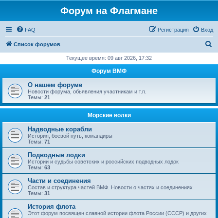
Форум на Флагмане
FAQ
Регистрация
Вход
П
Список форумов
о
Текущее время: 09 авг 2026, 17:32
и
Форум ВМФ
с
О нашем форуме
к
Новости форума, обьявления участникам и т.п.
Темы:
21
Морские волки
Надводные корабли
История, боевой путь, командиры
Темы:
71
Подводные лодки
Истории и судьбы советских и российских подводных лодок
Темы:
63
Части и соединения
Состав и структура частей ВМФ. Новости о частях и соединениях
Темы:
31
История флота
Этот форум посвящен славной истории флота России (СССР) и других