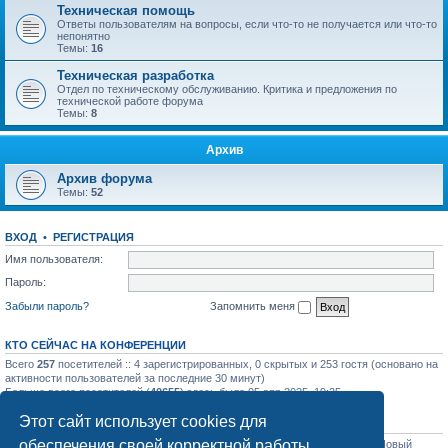
Техническая помощь
Ответы пользователям на вопросы, если что-то не получается или что-то
непонятно
Темы:
16
Техническая разработка
Отдел по техническому обслуживанию. Критика и предложения по
технической работе форума
Темы:
8
Архив
Архив форума
Темы:
52
ВХОД
•
РЕГИСТРАЦИЯ
Имя пользователя:
Пароль:
Забыли пароль?
Запомнить меня
КТО СЕЙЧАС НА КОНФЕРЕНЦИИ
Всего
257
посетителей :: 4 зарегистрированных, 0 скрытых и 253 гостя (основано на
активности пользователей за последние 30 минут)
Больше всего посетителей (
40655
) здесь было 05 апр 2025, 19:25
Этот сайт использует cookies для
СТАТИСТИКА
обеспечения своей корректной работы.
Всего сообщений:
31758
• Всего тем:
1129
• Всего пользователей:
1206
• Новый