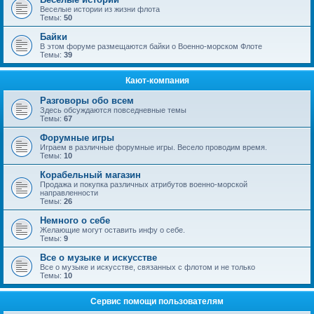
Веселые истории из жизни флота
Темы:
50
Байки
В этом форуме размещаются байки о Военно-морском Флоте
Темы:
39
Кают-компания
Разговоры обо всем
Здесь обсуждаются повседневные темы
Темы:
67
Форумные игры
Играем в различные форумные игры. Весело проводим время.
Темы:
10
Корабельный магазин
Продажа и покупка различных атрибутов военно-морской
направленности
Темы:
26
Немного о себе
Желающие могут оставить инфу о себе.
Темы:
9
Все о музыке и искусстве
Все о музыке и искусстве, связанных с флотом и не только
Темы:
10
Сервис помощи пользователям