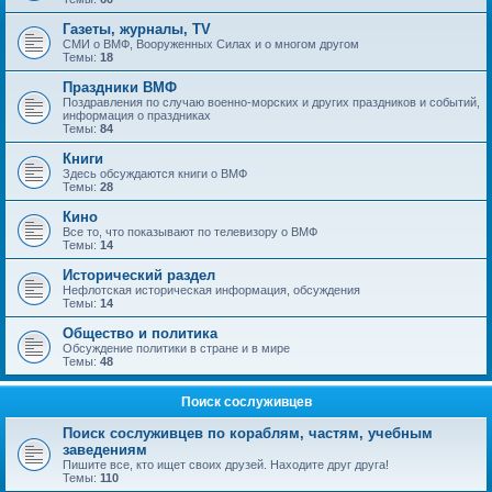
Газеты, журналы, TV
СМИ о ВМФ, Вооруженных Силах и о многом другом
Темы:
18
Праздники ВМФ
Поздравления по случаю военно-морских и других праздников и событий,
информация о праздниках
Темы:
84
Книги
Здесь обсуждаются книги о ВМФ
Темы:
28
Кино
Все то, что показывают по телевизору о ВМФ
Темы:
14
Исторический раздел
Нефлотская историческая информация, обсуждения
Темы:
14
Общество и политика
Обсуждение политики в стране и в мире
Темы:
48
Поиск сослуживцев
Поиск сослуживцев по кораблям, частям, учебным
заведениям
Пишите все, кто ищет своих друзей. Находите друг друга!
Темы:
110