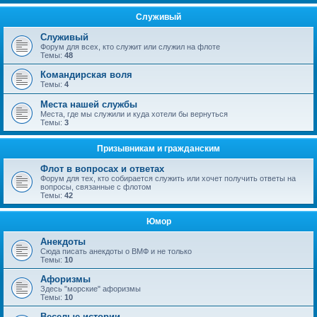
Служивый
Служивый
Форум для всех, кто служит или служил на флоте
Темы:
48
Командирская воля
Темы:
4
Места нашей службы
Места, где мы служили и куда хотели бы вернуться
Темы:
3
Призывникам и гражданским
Флот в вопросах и ответах
Форум для тех, кто собирается служить или хочет получить ответы на
вопросы, связанные с флотом
Темы:
42
Юмор
Анекдоты
Сюда писать анекдоты о ВМФ и не только
Темы:
10
Афоризмы
Здесь "морские" афоризмы
Темы:
10
Веселые истории