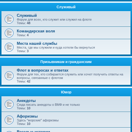
Служивый
Служивый
Форум для всех, кто служит или служил на флоте
Темы:
48
Командирская воля
Темы:
4
Места нашей службы
Места, где мы служили и куда хотели бы вернуться
Темы:
3
Призывникам и гражданским
Флот в вопросах и ответах
Форум для тех, кто собирается служить или хочет получить ответы на
вопросы, связанные с флотом
Темы:
42
Юмор
Анекдоты
Сюда писать анекдоты о ВМФ и не только
Темы:
10
Афоризмы
Здесь "морские" афоризмы
Темы:
10
Веселые истории