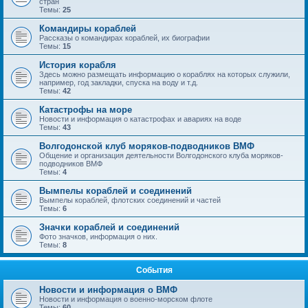
стран
Темы:
25
Командиры кораблей
Рассказы о командирах кораблей, их биографии
Темы:
15
История корабля
Здесь можно размещать информацию о кораблях на которых служили,
например, год закладки, спуска на воду и т.д.
Темы:
42
Катастрофы на море
Новости и информация о катастрофах и авариях на воде
Темы:
43
Волгодонской клуб моряков-подводников ВМФ
Общение и организация деятельности Волгодонского клуба моряков-
подводников ВМФ
Темы:
4
Вымпелы кораблей и соединений
Вымпелы кораблей, флотских соединений и частей
Темы:
6
Значки кораблей и соединений
Фото значков, информация о них.
Темы:
8
События
Новости и информация о ВМФ
Новости и информация о военно-морском флоте
Темы:
60