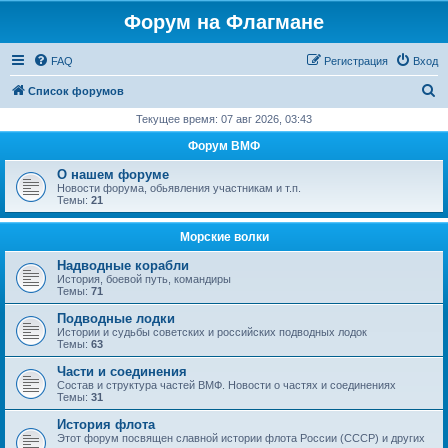
Форум на Флагмане
FAQ
Регистрация
Вход
П
Список форумов
о
Текущее время: 07 авг 2026, 03:43
и
Форум ВМФ
с
О нашем форуме
к
Новости форума, обьявления участникам и т.п.
Темы:
21
Морские волки
Надводные корабли
История, боевой путь, командиры
Темы:
71
Подводные лодки
Истории и судьбы советских и российских подводных лодок
Темы:
63
Части и соединения
Состав и структура частей ВМФ. Новости о частях и соединениях
Темы:
31
История флота
Этот форум посвящен славной истории флота России (СССР) и других