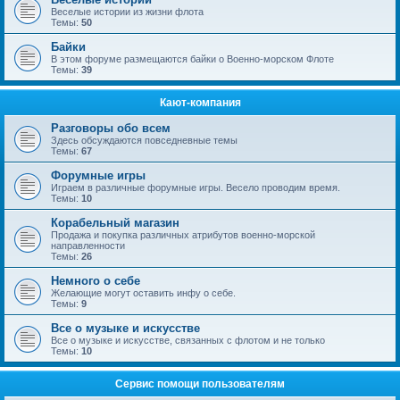
Веселые истории из жизни флота
Темы:
50
Байки
В этом форуме размещаются байки о Военно-морском Флоте
Темы:
39
Кают-компания
Разговоры обо всем
Здесь обсуждаются повседневные темы
Темы:
67
Форумные игры
Играем в различные форумные игры. Весело проводим время.
Темы:
10
Корабельный магазин
Продажа и покупка различных атрибутов военно-морской
направленности
Темы:
26
Немного о себе
Желающие могут оставить инфу о себе.
Темы:
9
Все о музыке и искусстве
Все о музыке и искусстве, связанных с флотом и не только
Темы:
10
Сервис помощи пользователям