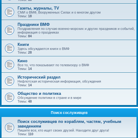
Газеты, журналы, TV
СМИ о ВМФ, Вооруженных Силах и о многом другом
Темы:
18
Праздники ВМФ
Поздравления по случаю военно-морских и других праздников и событий,
информация о праздниках
Темы:
84
Книги
Здесь обсуждаются книги о ВМФ
Темы:
28
Кино
Все то, что показывают по телевизору о ВМФ
Темы:
14
Исторический раздел
Нефлотская историческая информация, обсуждения
Темы:
14
Общество и политика
Обсуждение политики в стране и в мире
Темы:
48
Поиск сослуживцев
Поиск сослуживцев по кораблям, частям, учебным
заведениям
Пишите все, кто ищет своих друзей. Находите друг друга!
Темы:
110