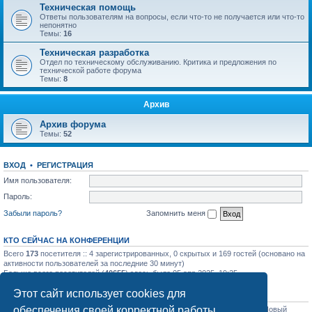
Техническая помощь
Ответы пользователям на вопросы, если что-то не получается или что-то
непонятно
Темы:
16
Техническая разработка
Отдел по техническому обслуживанию. Критика и предложения по
технической работе форума
Темы:
8
Архив
Архив форума
Темы:
52
ВХОД
•
РЕГИСТРАЦИЯ
Имя пользователя:
Пароль:
Забыли пароль?
Запомнить меня
КТО СЕЙЧАС НА КОНФЕРЕНЦИИ
Всего
173
посетителя :: 4 зарегистрированных, 0 скрытых и 169 гостей (основано на
активности пользователей за последние 30 минут)
Больше всего посетителей (
40655
) здесь было 05 апр 2025, 19:25
Этот сайт использует cookies для
СТАТИСТИКА
обеспечения своей корректной работы.
Всего сообщений:
31758
• Всего тем:
1129
• Всего пользователей:
1206
• Новый