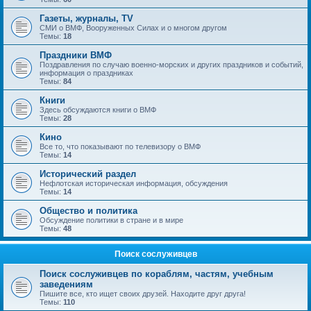
Газеты, журналы, TV
СМИ о ВМФ, Вооруженных Силах и о многом другом
Темы:
18
Праздники ВМФ
Поздравления по случаю военно-морских и других праздников и событий,
информация о праздниках
Темы:
84
Книги
Здесь обсуждаются книги о ВМФ
Темы:
28
Кино
Все то, что показывают по телевизору о ВМФ
Темы:
14
Исторический раздел
Нефлотская историческая информация, обсуждения
Темы:
14
Общество и политика
Обсуждение политики в стране и в мире
Темы:
48
Поиск сослуживцев
Поиск сослуживцев по кораблям, частям, учебным
заведениям
Пишите все, кто ищет своих друзей. Находите друг друга!
Темы:
110