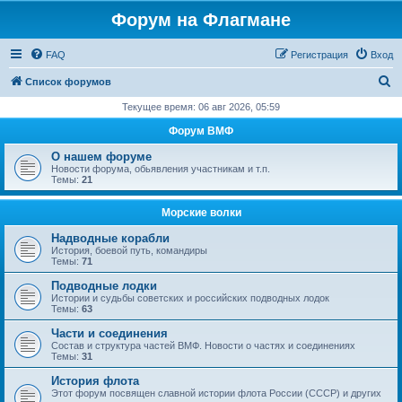
Форум на Флагмане
FAQ
Регистрация
Вход
П
Список форумов
о
Текущее время: 06 авг 2026, 05:59
и
Форум ВМФ
с
О нашем форуме
к
Новости форума, обьявления участникам и т.п.
Темы:
21
Морские волки
Надводные корабли
История, боевой путь, командиры
Темы:
71
Подводные лодки
Истории и судьбы советских и российских подводных лодок
Темы:
63
Части и соединения
Состав и структура частей ВМФ. Новости о частях и соединениях
Темы:
31
История флота
Этот форум посвящен славной истории флота России (СССР) и других