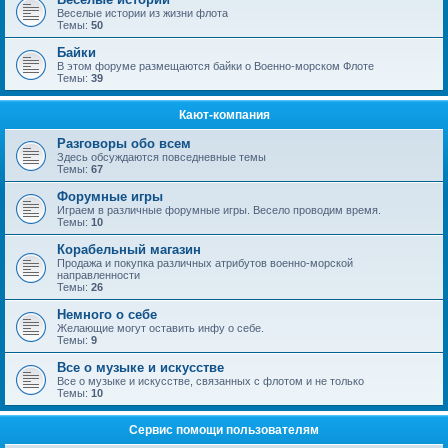
Веселые истории из жизни флота
Темы:
50
Байки
В этом форуме размещаются байки о Военно-морском Флоте
Темы:
39
Кают-компания
Разговоры обо всем
Здесь обсуждаются повседневные темы
Темы:
67
Форумные игры
Играем в различные форумные игры. Весело проводим время.
Темы:
10
Корабельный магазин
Продажа и покупка различных атрибутов военно-морской
направленности
Темы:
26
Немного о себе
Желающие могут оставить инфу о себе.
Темы:
9
Все о музыке и искусстве
Все о музыке и искусстве, связанных с флотом и не только
Темы:
10
Сервис помощи пользователям