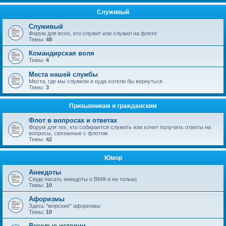
Служивый
Служивый
Форум для всех, кто служит или служил на флоте
Темы:
48
Командирская воля
Темы:
4
Места нашей службы
Места, где мы служили и куда хотели бы вернуться
Темы:
3
Призывникам и гражданским
Флот в вопросах и ответах
Форум для тех, кто собирается служить или хочет получить ответы на
вопросы, связанные с флотом
Темы:
42
Юмор
Анекдоты
Сюда писать анекдоты о ВМФ и не только
Темы:
10
Афоризмы
Здесь "морские" афоризмы
Темы:
10
Веселые истории