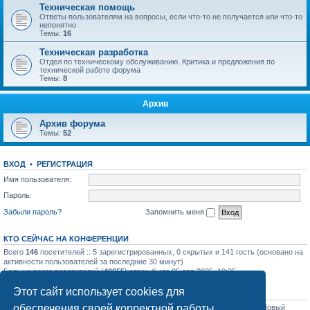
Техническая помощь
Ответы пользователям на вопросы, если что-то не получается или что-то
непонятно
Темы:
16
Техническая разработка
Отдел по техническому обслуживанию. Критика и предложения по
технической работе форума
Темы:
8
Архив
Архив форума
Темы:
52
ВХОД
•
РЕГИСТРАЦИЯ
Имя пользователя:
Пароль:
Забыли пароль?
Запомнить меня
КТО СЕЙЧАС НА КОНФЕРЕНЦИИ
Всего
146
посетителей :: 5 зарегистрированных, 0 скрытых и 141 гость (основано на
активности пользователей за последние 30 минут)
Больше всего посетителей (
40655
) здесь было 05 апр 2025, 19:25
Этот сайт использует cookies для
СТАТИСТИКА
обеспечения своей корректной работы.
Всего сообщений:
31756
• Всего тем:
1129
• Всего пользователей:
1206
• Новый