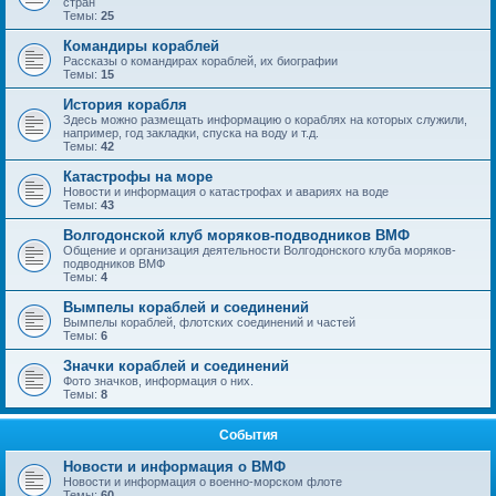
стран
Темы:
25
Командиры кораблей
Рассказы о командирах кораблей, их биографии
Темы:
15
История корабля
Здесь можно размещать информацию о кораблях на которых служили,
например, год закладки, спуска на воду и т.д.
Темы:
42
Катастрофы на море
Новости и информация о катастрофах и авариях на воде
Темы:
43
Волгодонской клуб моряков-подводников ВМФ
Общение и организация деятельности Волгодонского клуба моряков-
подводников ВМФ
Темы:
4
Вымпелы кораблей и соединений
Вымпелы кораблей, флотских соединений и частей
Темы:
6
Значки кораблей и соединений
Фото значков, информация о них.
Темы:
8
События
Новости и информация о ВМФ
Новости и информация о военно-морском флоте
Темы:
60