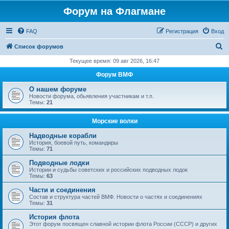
Форум на Флагмане
FAQ
Регистрация
Вход
П
Список форумов
о
Текущее время: 09 авг 2026, 16:47
и
Форум ВМФ
с
О нашем форуме
к
Новости форума, обьявления участникам и т.п.
Темы:
21
Морские волки
Надводные корабли
История, боевой путь, командиры
Темы:
71
Подводные лодки
Истории и судьбы советских и российских подводных лодок
Темы:
63
Части и соединения
Состав и структура частей ВМФ. Новости о частях и соединениях
Темы:
31
История флота
Этот форум посвящен славной истории флота России (СССР) и других