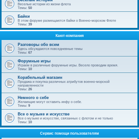
Веселые истории из жизни флота
Темы:
50
Байки
В этом форуме размещаются байки о Военно-морском Флоте
Темы:
39
Кают-компания
Разговоры обо всем
Здесь обсуждаются повседневные темы
Темы:
67
Форумные игры
Играем в различные форумные игры. Весело проводим время.
Темы:
10
Корабельный магазин
Продажа и покупка различных атрибутов военно-морской
направленности
Темы:
26
Немного о себе
Желающие могут оставить инфу о себе.
Темы:
9
Все о музыке и искусстве
Все о музыке и искусстве, связанных с флотом и не только
Темы:
10
Сервис помощи пользователям