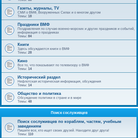
Газеты, журналы, TV
СМИ о ВМФ, Вооруженных Силах и о многом другом
Темы:
18
Праздники ВМФ
Поздравления по случаю военно-морских и других праздников и событий,
информация о праздниках
Темы:
84
Книги
Здесь обсуждаются книги о ВМФ
Темы:
28
Кино
Все то, что показывают по телевизору о ВМФ
Темы:
14
Исторический раздел
Нефлотская историческая информация, обсуждения
Темы:
14
Общество и политика
Обсуждение политики в стране и в мире
Темы:
48
Поиск сослуживцев
Поиск сослуживцев по кораблям, частям, учебным
заведениям
Пишите все, кто ищет своих друзей. Находите друг друга!
Темы:
110