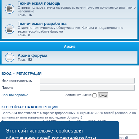
Техническая помощь
Ответы пользователям на вопросы, если что-то не получается или что-то
непонятно
Темы:
16
Техническая разработка
Отдел по техническому обслуживанию. Критика и предложения по
технической работе форума
Темы:
8
Архив
Архив форума
Темы:
52
ВХОД
•
РЕГИСТРАЦИЯ
Имя пользователя:
Пароль:
Забыли пароль?
Запомнить меня
КТО СЕЙЧАС НА КОНФЕРЕНЦИИ
Всего
324
посетителя :: 4 зарегистрированных, 0 скрытых и 320 гостей (основано на
активности пользователей за последние 30 минут)
Больше всего посетителей (
40655
) здесь было 05 апр 2025, 19:25
Этот сайт использует cookies для
СТАТИСТИКА
обеспечения своей корректной работы.
Всего сообщений:
31758
• Всего тем:
1129
• Всего пользователей:
1206
• Новый