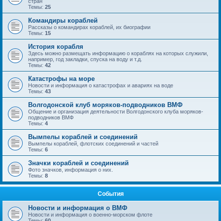
стран
Темы:
25
Командиры кораблей
Рассказы о командирах кораблей, их биографии
Темы:
15
История корабля
Здесь можно размещать информацию о кораблях на которых служили,
например, год закладки, спуска на воду и т.д.
Темы:
42
Катастрофы на море
Новости и информация о катастрофах и авариях на воде
Темы:
43
Волгодонской клуб моряков-подводников ВМФ
Общение и организация деятельности Волгодонского клуба моряков-
подводников ВМФ
Темы:
4
Вымпелы кораблей и соединений
Вымпелы кораблей, флотских соединений и частей
Темы:
6
Значки кораблей и соединений
Фото значков, информация о них.
Темы:
8
События
Новости и информация о ВМФ
Новости и информация о военно-морском флоте
Темы:
60