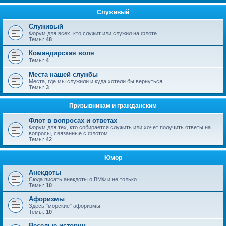
Служивый
Служивый
Форум для всех, кто служит или служил на флоте
Темы:
48
Командирская воля
Темы:
4
Места нашей службы
Места, где мы служили и куда хотели бы вернуться
Темы:
3
Призывникам и гражданским
Флот в вопросах и ответах
Форум для тех, кто собирается служить или хочет получить ответы на
вопросы, связанные с флотом
Темы:
42
Юмор
Анекдоты
Сюда писать анекдоты о ВМФ и не только
Темы:
10
Афоризмы
Здесь "морские" афоризмы
Темы:
10
Веселые истории