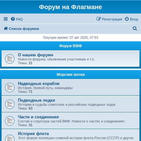
Форум на Флагмане
FAQ
Регистрация
Вход
П
Список форумов
о
Текущее время: 07 авг 2026, 07:53
и
Форум ВМФ
с
О нашем форуме
к
Новости форума, обьявления участникам и т.п.
Темы:
21
Морские волки
Надводные корабли
История, боевой путь, командиры
Темы:
71
Подводные лодки
Истории и судьбы советских и российских подводных лодок
Темы:
63
Части и соединения
Состав и структура частей ВМФ. Новости о частях и соединениях
Темы:
31
История флота
Этот форум посвящен славной истории флота России (СССР) и других