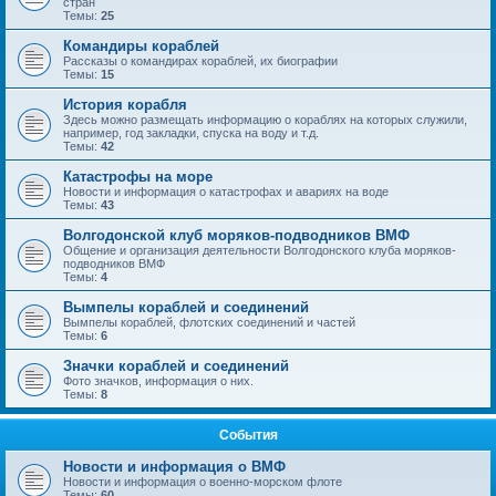
стран
Темы:
25
Командиры кораблей
Рассказы о командирах кораблей, их биографии
Темы:
15
История корабля
Здесь можно размещать информацию о кораблях на которых служили,
например, год закладки, спуска на воду и т.д.
Темы:
42
Катастрофы на море
Новости и информация о катастрофах и авариях на воде
Темы:
43
Волгодонской клуб моряков-подводников ВМФ
Общение и организация деятельности Волгодонского клуба моряков-
подводников ВМФ
Темы:
4
Вымпелы кораблей и соединений
Вымпелы кораблей, флотских соединений и частей
Темы:
6
Значки кораблей и соединений
Фото значков, информация о них.
Темы:
8
События
Новости и информация о ВМФ
Новости и информация о военно-морском флоте
Темы:
60