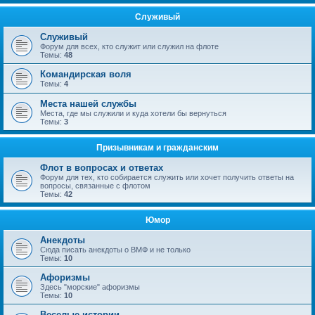
Служивый
Служивый
Форум для всех, кто служит или служил на флоте
Темы:
48
Командирская воля
Темы:
4
Места нашей службы
Места, где мы служили и куда хотели бы вернуться
Темы:
3
Призывникам и гражданским
Флот в вопросах и ответах
Форум для тех, кто собирается служить или хочет получить ответы на
вопросы, связанные с флотом
Темы:
42
Юмор
Анекдоты
Сюда писать анекдоты о ВМФ и не только
Темы:
10
Афоризмы
Здесь "морские" афоризмы
Темы:
10
Веселые истории