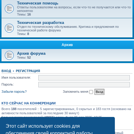
Техническая помощь
Ответы пользователям на вопросы, если что-то не получается или что-то
непонятно
Темы:
16
Техническая разработка
Отдел по техническому обслуживанию. Критика и предложения по
технической работе форума
Темы:
8
Архив
Архив форума
Темы:
52
ВХОД
•
РЕГИСТРАЦИЯ
Имя пользователя:
Пароль:
Забыли пароль?
Запомнить меня
КТО СЕЙЧАС НА КОНФЕРЕНЦИИ
Всего
188
посетителей :: 5 зарегистрированных, 0 скрытых и 183 гостя (основано на
активности пользователей за последние 30 минут)
Больше всего посетителей (
40655
) здесь было 05 апр 2025, 19:25
Этот сайт использует cookies для
СТАТИСТИКА
обеспечения своей корректной работы.
Всего сообщений:
31758
• Всего тем:
1129
• Всего пользователей:
1206
• Новый