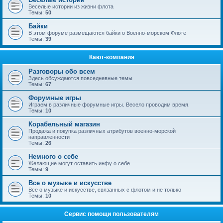
Веселые истории из жизни флота
Темы:
50
Байки
В этом форуме размещаются байки о Военно-морском Флоте
Темы:
39
Кают-компания
Разговоры обо всем
Здесь обсуждаются повседневные темы
Темы:
67
Форумные игры
Играем в различные форумные игры. Весело проводим время.
Темы:
10
Корабельный магазин
Продажа и покупка различных атрибутов военно-морской
направленности
Темы:
26
Немного о себе
Желающие могут оставить инфу о себе.
Темы:
9
Все о музыке и искусстве
Все о музыке и искусстве, связанных с флотом и не только
Темы:
10
Сервис помощи пользователям