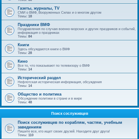
Газеты, журналы, TV
СМИ о ВМФ, Вооруженных Силах и о многом другом
Темы:
18
Праздники ВМФ
Поздравления по случаю военно-морских и других праздников и событий,
информация о праздниках
Темы:
84
Книги
Здесь обсуждаются книги о ВМФ
Темы:
28
Кино
Все то, что показывают по телевизору о ВМФ
Темы:
14
Исторический раздел
Нефлотская историческая информация, обсуждения
Темы:
14
Общество и политика
Обсуждение политики в стране и в мире
Темы:
48
Поиск сослуживцев
Поиск сослуживцев по кораблям, частям, учебным
заведениям
Пишите все, кто ищет своих друзей. Находите друг друга!
Темы:
110