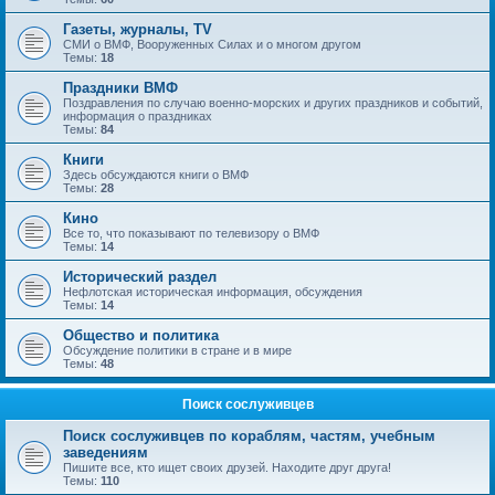
Газеты, журналы, TV
СМИ о ВМФ, Вооруженных Силах и о многом другом
Темы:
18
Праздники ВМФ
Поздравления по случаю военно-морских и других праздников и событий,
информация о праздниках
Темы:
84
Книги
Здесь обсуждаются книги о ВМФ
Темы:
28
Кино
Все то, что показывают по телевизору о ВМФ
Темы:
14
Исторический раздел
Нефлотская историческая информация, обсуждения
Темы:
14
Общество и политика
Обсуждение политики в стране и в мире
Темы:
48
Поиск сослуживцев
Поиск сослуживцев по кораблям, частям, учебным
заведениям
Пишите все, кто ищет своих друзей. Находите друг друга!
Темы:
110