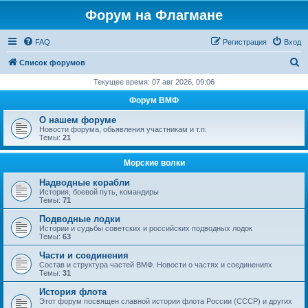
Форум на Флагмане
FAQ
Регистрация
Вход
П
Список форумов
о
Текущее время: 07 авг 2026, 09:06
и
Форум ВМФ
с
О нашем форуме
к
Новости форума, обьявления участникам и т.п.
Темы:
21
Морские волки
Надводные корабли
История, боевой путь, командиры
Темы:
71
Подводные лодки
Истории и судьбы советских и российских подводных лодок
Темы:
63
Части и соединения
Состав и структура частей ВМФ. Новости о частях и соединениях
Темы:
31
История флота
Этот форум посвящен славной истории флота России (СССР) и других