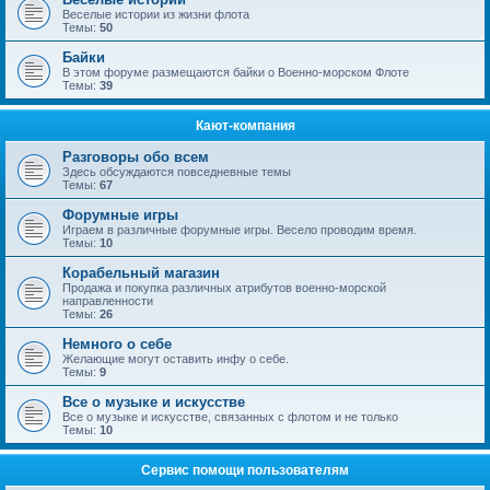
Веселые истории из жизни флота
Темы:
50
Байки
В этом форуме размещаются байки о Военно-морском Флоте
Темы:
39
Кают-компания
Разговоры обо всем
Здесь обсуждаются повседневные темы
Темы:
67
Форумные игры
Играем в различные форумные игры. Весело проводим время.
Темы:
10
Корабельный магазин
Продажа и покупка различных атрибутов военно-морской
направленности
Темы:
26
Немного о себе
Желающие могут оставить инфу о себе.
Темы:
9
Все о музыке и искусстве
Все о музыке и искусстве, связанных с флотом и не только
Темы:
10
Сервис помощи пользователям