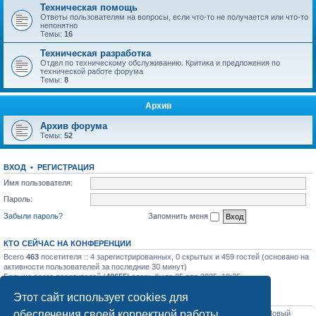
Техническая помощь
Ответы пользователям на вопросы, если что-то не получается или что-то
непонятно
Темы:
16
Техническая разработка
Отдел по техническому обслуживанию. Критика и предложения по
технической работе форума
Темы:
8
Архив
Архив форума
Темы:
52
ВХОД
•
РЕГИСТРАЦИЯ
Имя пользователя:
Пароль:
Забыли пароль?
Запомнить меня
КТО СЕЙЧАС НА КОНФЕРЕНЦИИ
Всего
463
посетителя :: 4 зарегистрированных, 0 скрытых и 459 гостей (основано на
активности пользователей за последние 30 минут)
Больше всего посетителей (
40655
) здесь было 05 апр 2025, 19:25
Этот сайт использует cookies для
СТАТИСТИКА
обеспечения своей корректной работы.
Всего сообщений:
31758
• Всего тем:
1129
• Всего пользователей:
1206
• Новый