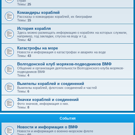
стран
Темы:
25
Командиры кораблей
Рассказы о командирах кораблей, их биографии
Темы:
15
История корабля
Здесь можно размещать информацию о кораблях на которых служили,
например, год закладки, спуска на воду и т.д.
Темы:
42
Катастрофы на море
Новости и информация о катастрофах и авариях на воде
Темы:
43
Волгодонской клуб моряков-подводников ВМФ
Общение и организация деятельности Волгодонского клуба моряков-
подводников ВМФ
Темы:
4
Вымпелы кораблей и соединений
Вымпелы кораблей, флотских соединений и частей
Темы:
6
Значки кораблей и соединений
Фото значков, информация о них.
Темы:
8
События
Новости и информация о ВМФ
Новости и информация о военно-морском флоте
Темы:
60