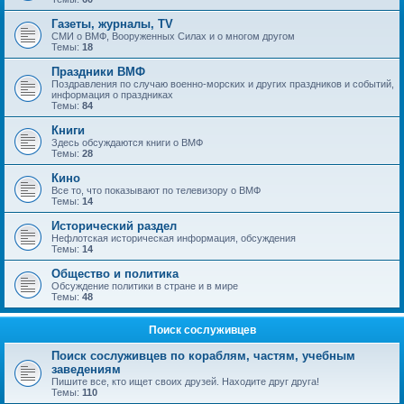
Газеты, журналы, TV
СМИ о ВМФ, Вооруженных Силах и о многом другом
Темы:
18
Праздники ВМФ
Поздравления по случаю военно-морских и других праздников и событий,
информация о праздниках
Темы:
84
Книги
Здесь обсуждаются книги о ВМФ
Темы:
28
Кино
Все то, что показывают по телевизору о ВМФ
Темы:
14
Исторический раздел
Нефлотская историческая информация, обсуждения
Темы:
14
Общество и политика
Обсуждение политики в стране и в мире
Темы:
48
Поиск сослуживцев
Поиск сослуживцев по кораблям, частям, учебным
заведениям
Пишите все, кто ищет своих друзей. Находите друг друга!
Темы:
110