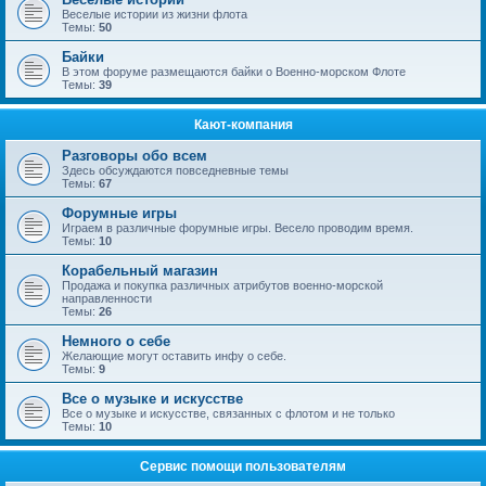
Веселые истории из жизни флота
Темы:
50
Байки
В этом форуме размещаются байки о Военно-морском Флоте
Темы:
39
Кают-компания
Разговоры обо всем
Здесь обсуждаются повседневные темы
Темы:
67
Форумные игры
Играем в различные форумные игры. Весело проводим время.
Темы:
10
Корабельный магазин
Продажа и покупка различных атрибутов военно-морской
направленности
Темы:
26
Немного о себе
Желающие могут оставить инфу о себе.
Темы:
9
Все о музыке и искусстве
Все о музыке и искусстве, связанных с флотом и не только
Темы:
10
Сервис помощи пользователям