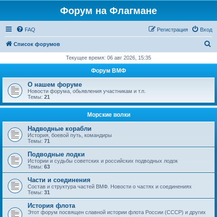
Форум на Флагмане
FAQ
Регистрация
Вход
П
Список форумов
о
Текущее время: 06 авг 2026, 15:35
и
Форум ВМФ
с
О нашем форуме
к
Новости форума, обьявления участникам и т.п.
Темы:
21
Морские волки
Надводные корабли
История, боевой путь, командиры
Темы:
71
Подводные лодки
Истории и судьбы советских и российских подводных лодок
Темы:
63
Части и соединения
Состав и структура частей ВМФ. Новости о частях и соединениях
Темы:
31
История флота
Этот форум посвящен славной истории флота России (СССР) и других