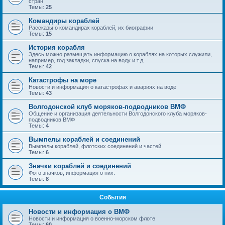
стран
Темы:
25
Командиры кораблей
Рассказы о командирах кораблей, их биографии
Темы:
15
История корабля
Здесь можно размещать информацию о кораблях на которых служили,
например, год закладки, спуска на воду и т.д.
Темы:
42
Катастрофы на море
Новости и информация о катастрофах и авариях на воде
Темы:
43
Волгодонской клуб моряков-подводников ВМФ
Общение и организация деятельности Волгодонского клуба моряков-
подводников ВМФ
Темы:
4
Вымпелы кораблей и соединений
Вымпелы кораблей, флотских соединений и частей
Темы:
6
Значки кораблей и соединений
Фото значков, информация о них.
Темы:
8
События
Новости и информация о ВМФ
Новости и информация о военно-морском флоте
Темы:
60