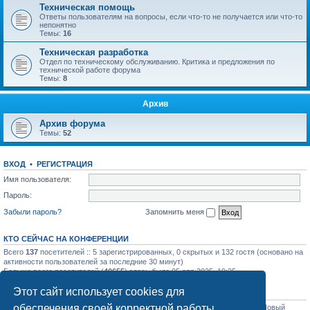
Техническая помощь
Ответы пользователям на вопросы, если что-то не получается или что-то
непонятно
Темы:
16
Техническая разработка
Отдел по техническому обслуживанию. Критика и предложения по
технической работе форума
Темы:
8
Архив
Архив форума
Темы:
52
ВХОД
•
РЕГИСТРАЦИЯ
Имя пользователя:
Пароль:
Забыли пароль?
Запомнить меня
КТО СЕЙЧАС НА КОНФЕРЕНЦИИ
Всего
137
посетителей :: 5 зарегистрированных, 0 скрытых и 132 гостя (основано на
активности пользователей за последние 30 минут)
Больше всего посетителей (
40655
) здесь было 05 апр 2025, 19:25
Этот сайт использует cookies для
СТАТИСТИКА
обеспечения своей корректной работы.
Всего сообщений:
31758
• Всего тем:
1129
• Всего пользователей:
1206
• Новый