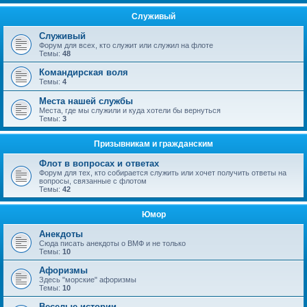
Служивый
Служивый
Форум для всех, кто служит или служил на флоте
Темы:
48
Командирская воля
Темы:
4
Места нашей службы
Места, где мы служили и куда хотели бы вернуться
Темы:
3
Призывникам и гражданским
Флот в вопросах и ответах
Форум для тех, кто собирается служить или хочет получить ответы на
вопросы, связанные с флотом
Темы:
42
Юмор
Анекдоты
Сюда писать анекдоты о ВМФ и не только
Темы:
10
Афоризмы
Здесь "морские" афоризмы
Темы:
10
Веселые истории