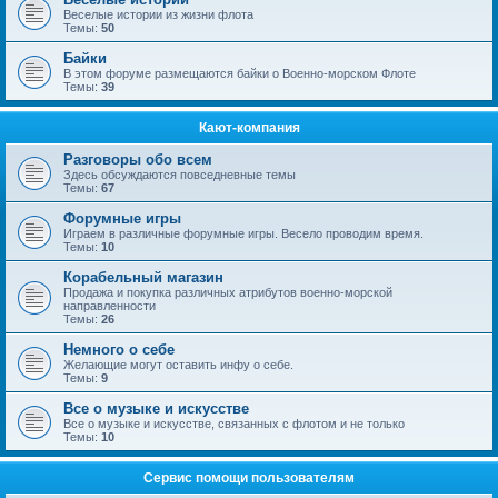
Веселые истории из жизни флота
Темы:
50
Байки
В этом форуме размещаются байки о Военно-морском Флоте
Темы:
39
Кают-компания
Разговоры обо всем
Здесь обсуждаются повседневные темы
Темы:
67
Форумные игры
Играем в различные форумные игры. Весело проводим время.
Темы:
10
Корабельный магазин
Продажа и покупка различных атрибутов военно-морской
направленности
Темы:
26
Немного о себе
Желающие могут оставить инфу о себе.
Темы:
9
Все о музыке и искусстве
Все о музыке и искусстве, связанных с флотом и не только
Темы:
10
Сервис помощи пользователям