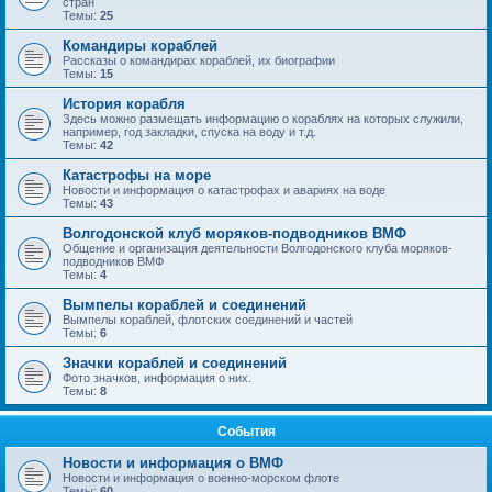
стран
Темы:
25
Командиры кораблей
Рассказы о командирах кораблей, их биографии
Темы:
15
История корабля
Здесь можно размещать информацию о кораблях на которых служили,
например, год закладки, спуска на воду и т.д.
Темы:
42
Катастрофы на море
Новости и информация о катастрофах и авариях на воде
Темы:
43
Волгодонской клуб моряков-подводников ВМФ
Общение и организация деятельности Волгодонского клуба моряков-
подводников ВМФ
Темы:
4
Вымпелы кораблей и соединений
Вымпелы кораблей, флотских соединений и частей
Темы:
6
Значки кораблей и соединений
Фото значков, информация о них.
Темы:
8
События
Новости и информация о ВМФ
Новости и информация о военно-морском флоте
Темы:
60