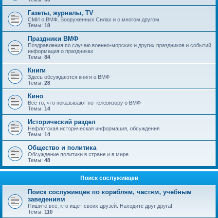
Газеты, журналы, TV
СМИ о ВМФ, Вооруженных Силах и о многом другом
Темы:
18
Праздники ВМФ
Поздравления по случаю военно-морских и других праздников и событий,
информация о праздниках
Темы:
84
Книги
Здесь обсуждаются книги о ВМФ
Темы:
28
Кино
Все то, что показывают по телевизору о ВМФ
Темы:
14
Исторический раздел
Нефлотская историческая информация, обсуждения
Темы:
14
Общество и политика
Обсуждение политики в стране и в мире
Темы:
48
Поиск сослуживцев
Поиск сослуживцев по кораблям, частям, учебным
заведениям
Пишите все, кто ищет своих друзей. Находите друг друга!
Темы:
110