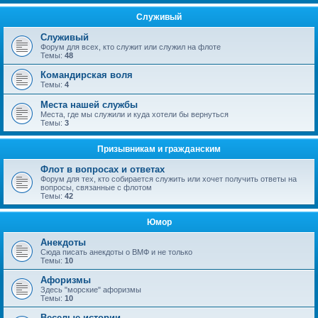
Служивый
Служивый
Форум для всех, кто служит или служил на флоте
Темы:
48
Командирская воля
Темы:
4
Места нашей службы
Места, где мы служили и куда хотели бы вернуться
Темы:
3
Призывникам и гражданским
Флот в вопросах и ответах
Форум для тех, кто собирается служить или хочет получить ответы на
вопросы, связанные с флотом
Темы:
42
Юмор
Анекдоты
Сюда писать анекдоты о ВМФ и не только
Темы:
10
Афоризмы
Здесь "морские" афоризмы
Темы:
10
Веселые истории