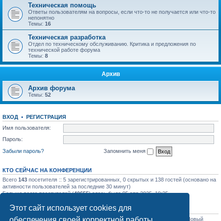
Техническая помощь
Ответы пользователям на вопросы, если что-то не получается или что-то
непонятно
Темы:
16
Техническая разработка
Отдел по техническому обслуживанию. Критика и предложения по
технической работе форума
Темы:
8
Архив
Архив форума
Темы:
52
ВХОД
•
РЕГИСТРАЦИЯ
Имя пользователя:
Пароль:
Забыли пароль?
Запомнить меня
КТО СЕЙЧАС НА КОНФЕРЕНЦИИ
Всего
143
посетителя :: 5 зарегистрированных, 0 скрытых и 138 гостей (основано на
активности пользователей за последние 30 минут)
Больше всего посетителей (
40655
) здесь было 05 апр 2025, 19:25
Этот сайт использует cookies для
СТАТИСТИКА
обеспечения своей корректной работы.
Всего сообщений:
31758
• Всего тем:
1129
• Всего пользователей:
1206
• Новый