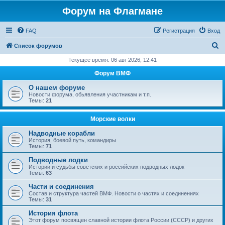
Форум на Флагмане
FAQ
Регистрация
Вход
П
Список форумов
о
Текущее время: 06 авг 2026, 12:41
и
Форум ВМФ
с
О нашем форуме
к
Новости форума, обьявления участникам и т.п.
Темы:
21
Морские волки
Надводные корабли
История, боевой путь, командиры
Темы:
71
Подводные лодки
Истории и судьбы советских и российских подводных лодок
Темы:
63
Части и соединения
Состав и структура частей ВМФ. Новости о частях и соединениях
Темы:
31
История флота
Этот форум посвящен славной истории флота России (СССР) и других