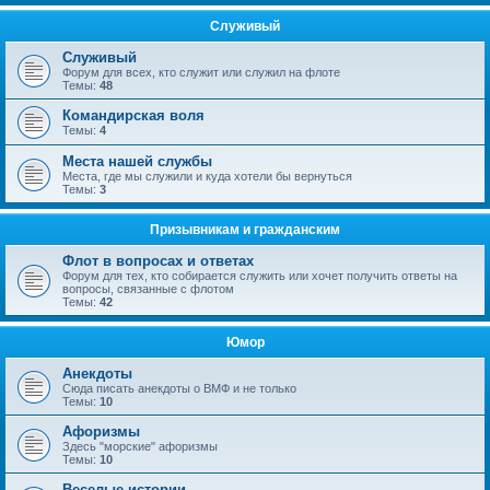
Служивый
Служивый
Форум для всех, кто служит или служил на флоте
Темы:
48
Командирская воля
Темы:
4
Места нашей службы
Места, где мы служили и куда хотели бы вернуться
Темы:
3
Призывникам и гражданским
Флот в вопросах и ответах
Форум для тех, кто собирается служить или хочет получить ответы на
вопросы, связанные с флотом
Темы:
42
Юмор
Анекдоты
Сюда писать анекдоты о ВМФ и не только
Темы:
10
Афоризмы
Здесь "морские" афоризмы
Темы:
10
Веселые истории