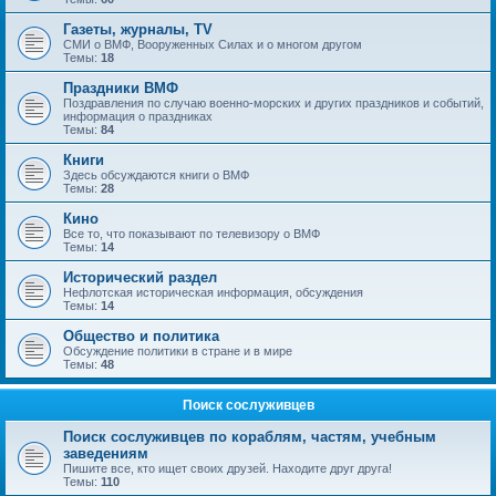
Газеты, журналы, TV
СМИ о ВМФ, Вооруженных Силах и о многом другом
Темы:
18
Праздники ВМФ
Поздравления по случаю военно-морских и других праздников и событий,
информация о праздниках
Темы:
84
Книги
Здесь обсуждаются книги о ВМФ
Темы:
28
Кино
Все то, что показывают по телевизору о ВМФ
Темы:
14
Исторический раздел
Нефлотская историческая информация, обсуждения
Темы:
14
Общество и политика
Обсуждение политики в стране и в мире
Темы:
48
Поиск сослуживцев
Поиск сослуживцев по кораблям, частям, учебным
заведениям
Пишите все, кто ищет своих друзей. Находите друг друга!
Темы:
110