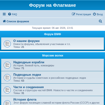
Форум на Флагмане
FAQ
Регистрация
Вход
П
Список форумов
о
Текущее время: 06 авг 2026, 13:41
и
Форум ВМФ
с
О нашем форуме
к
Новости форума, обьявления участникам и т.п.
Темы:
21
Морские волки
Надводные корабли
История, боевой путь, командиры
Темы:
71
Подводные лодки
Истории и судьбы советских и российских подводных лодок
Темы:
63
Части и соединения
Состав и структура частей ВМФ. Новости о частях и соединениях
Темы:
31
История флота
Этот форум посвящен славной истории флота России (СССР) и других