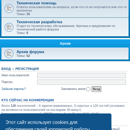
Техническая помощь
Ответы пользователям на вопросы, если что-то не получается или что-то
непонятно
Темы:
16
Техническая разработка
Отдел по техническому обслуживанию. Критика и предложения по
технической работе форума
Темы:
8
Архив
Архив форума
Темы:
52
ВХОД
•
РЕГИСТРАЦИЯ
Имя пользователя:
Пароль:
Забыли пароль?
Запомнить меня
КТО СЕЙЧАС НА КОНФЕРЕНЦИИ
Всего
126
посетителей :: 6 зарегистрированных, 0 скрытых и 120 гостей (основано
на активности пользователей за последние 30 минут)
Больше всего посетителей (
40655
) здесь было 05 апр 2025, 19:25
Этот сайт использует cookies для
СТАТИСТИКА
обеспечения своей корректной работы.
Всего сообщений:
31758
• Всего тем:
1129
• Всего пользователей:
1206
• Новый