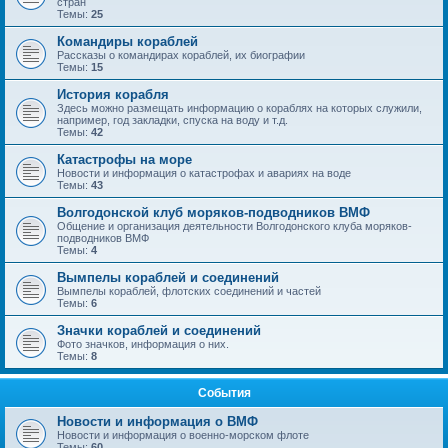
стран
Темы:
25
Командиры кораблей
Рассказы о командирах кораблей, их биографии
Темы:
15
История корабля
Здесь можно размещать информацию о кораблях на которых служили,
например, год закладки, спуска на воду и т.д.
Темы:
42
Катастрофы на море
Новости и информация о катастрофах и авариях на воде
Темы:
43
Волгодонской клуб моряков-подводников ВМФ
Общение и организация деятельности Волгодонского клуба моряков-
подводников ВМФ
Темы:
4
Вымпелы кораблей и соединений
Вымпелы кораблей, флотских соединений и частей
Темы:
6
Значки кораблей и соединений
Фото значков, информация о них.
Темы:
8
События
Новости и информация о ВМФ
Новости и информация о военно-морском флоте
Темы:
60