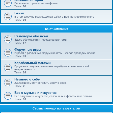
Веселые истории из жизни флота
Темы:
50
Байки
В этом форуме размещаются байки о Военно-морском Флоте
Темы:
39
Кают-компания
Разговоры обо всем
Здесь обсуждаются повседневные темы
Темы:
67
Форумные игры
Играем в различные форумные игры. Весело проводим время.
Темы:
10
Корабельный магазин
Продажа и покупка различных атрибутов военно-морской
направленности
Темы:
26
Немного о себе
Желающие могут оставить инфу о себе.
Темы:
9
Все о музыке и искусстве
Все о музыке и искусстве, связанных с флотом и не только
Темы:
10
Сервис помощи пользователям