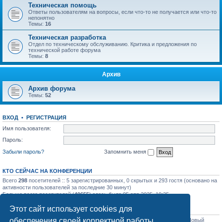
Техническая помощь
Ответы пользователям на вопросы, если что-то не получается или что-то
непонятно
Темы:
16
Техническая разработка
Отдел по техническому обслуживанию. Критика и предложения по
технической работе форума
Темы:
8
Архив
Архив форума
Темы:
52
ВХОД
•
РЕГИСТРАЦИЯ
Имя пользователя:
Пароль:
Забыли пароль?
Запомнить меня
КТО СЕЙЧАС НА КОНФЕРЕНЦИИ
Всего
298
посетителей :: 5 зарегистрированных, 0 скрытых и 293 гостя (основано на
активности пользователей за последние 30 минут)
Больше всего посетителей (
40655
) здесь было 05 апр 2025, 19:25
Этот сайт использует cookies для
СТАТИСТИКА
обеспечения своей корректной работы.
Всего сообщений:
31758
• Всего тем:
1129
• Всего пользователей:
1206
• Новый