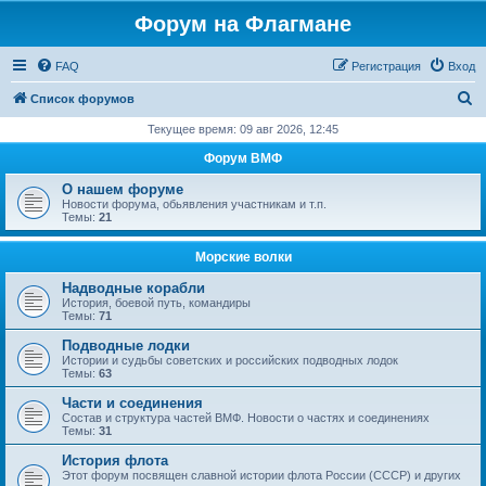
Форум на Флагмане
FAQ
Регистрация
Вход
П
Список форумов
о
Текущее время: 09 авг 2026, 12:45
и
Форум ВМФ
с
О нашем форуме
к
Новости форума, обьявления участникам и т.п.
Темы:
21
Морские волки
Надводные корабли
История, боевой путь, командиры
Темы:
71
Подводные лодки
Истории и судьбы советских и российских подводных лодок
Темы:
63
Части и соединения
Состав и структура частей ВМФ. Новости о частях и соединениях
Темы:
31
История флота
Этот форум посвящен славной истории флота России (СССР) и других