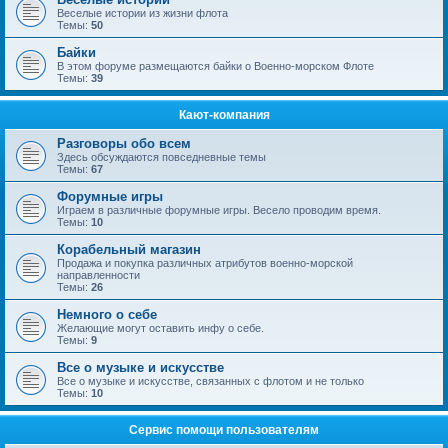
Веселые истории из жизни флота
Темы:
50
Байки
В этом форуме размещаются байки о Военно-морском Флоте
Темы:
39
Кают-компания
Разговоры обо всем
Здесь обсуждаются повседневные темы
Темы:
67
Форумные игры
Играем в различные форумные игры. Весело проводим время.
Темы:
10
Корабельный магазин
Продажа и покупка различных атрибутов военно-морской
направленности
Темы:
26
Немного о себе
Желающие могут оставить инфу о себе.
Темы:
9
Все о музыке и искусстве
Все о музыке и искусстве, связанных с флотом и не только
Темы:
10
Сервис помощи пользователям