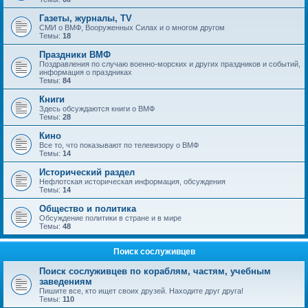
Газеты, журналы, TV
СМИ о ВМФ, Вооруженных Силах и о многом другом
Темы:
18
Праздники ВМФ
Поздравления по случаю военно-морских и других праздников и событий,
информация о праздниках
Темы:
84
Книги
Здесь обсуждаются книги о ВМФ
Темы:
28
Кино
Все то, что показывают по телевизору о ВМФ
Темы:
14
Исторический раздел
Нефлотская историческая информация, обсуждения
Темы:
14
Общество и политика
Обсуждение политики в стране и в мире
Темы:
48
Поиск сослуживцев
Поиск сослуживцев по кораблям, частям, учебным
заведениям
Пишите все, кто ищет своих друзей. Находите друг друга!
Темы:
110