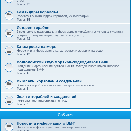
стран
Темы:
25
Командиры кораблей
Рассказы о командирах кораблей, их биографии
Темы:
15
История корабля
Здесь можно размещать информацию о кораблях на которых служили,
например, год закладки, спуска на воду и т.д.
Темы:
42
Катастрофы на море
Новости и информация о катастрофах и авариях на воде
Темы:
43
Волгодонской клуб моряков-подводников ВМФ
Общение и организация деятельности Волгодонского клуба моряков-
подводников ВМФ
Темы:
4
Вымпелы кораблей и соединений
Вымпелы кораблей, флотских соединений и частей
Темы:
6
Значки кораблей и соединений
Фото значков, информация о них.
Темы:
8
События
Новости и информация о ВМФ
Новости и информация о военно-морском флоте
Темы:
60