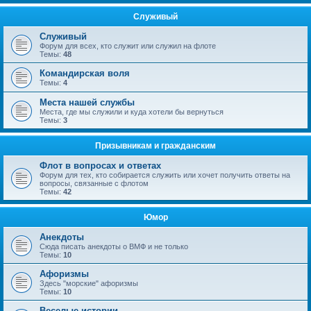
Служивый
Служивый
Форум для всех, кто служит или служил на флоте
Темы:
48
Командирская воля
Темы:
4
Места нашей службы
Места, где мы служили и куда хотели бы вернуться
Темы:
3
Призывникам и гражданским
Флот в вопросах и ответах
Форум для тех, кто собирается служить или хочет получить ответы на
вопросы, связанные с флотом
Темы:
42
Юмор
Анекдоты
Сюда писать анекдоты о ВМФ и не только
Темы:
10
Афоризмы
Здесь "морские" афоризмы
Темы:
10
Веселые истории