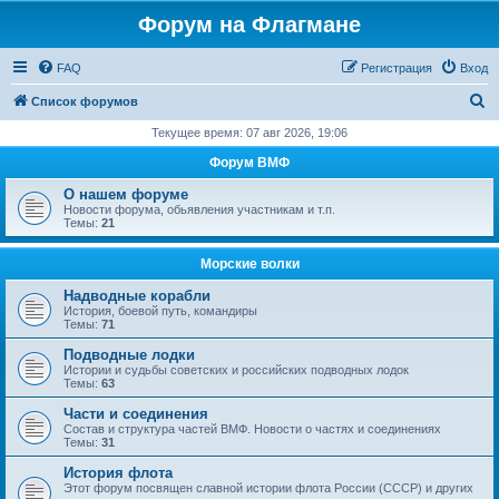
Форум на Флагмане
FAQ
Регистрация
Вход
П
Список форумов
о
Текущее время: 07 авг 2026, 19:06
и
Форум ВМФ
с
О нашем форуме
к
Новости форума, обьявления участникам и т.п.
Темы:
21
Морские волки
Надводные корабли
История, боевой путь, командиры
Темы:
71
Подводные лодки
Истории и судьбы советских и российских подводных лодок
Темы:
63
Части и соединения
Состав и структура частей ВМФ. Новости о частях и соединениях
Темы:
31
История флота
Этот форум посвящен славной истории флота России (СССР) и других