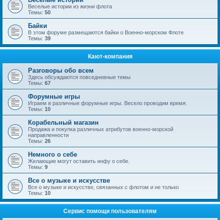
Веселые истории из жизни флота
Темы:
50
Байки
В этом форуме размещаются байки о Военно-морском Флоте
Темы:
39
Кают-компания
Разговоры обо всем
Здесь обсуждаются повседневные темы
Темы:
67
Форумные игры
Играем в различные форумные игры. Весело проводим время.
Темы:
10
Корабельный магазин
Продажа и покупка различных атрибутов военно-морской
направленности
Темы:
26
Немного о себе
Желающие могут оставить инфу о себе.
Темы:
9
Все о музыке и искусстве
Все о музыке и искусстве, связанных с флотом и не только
Темы:
10
Сервис помощи пользователям