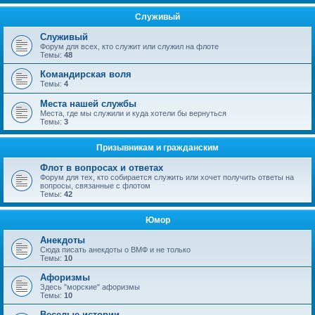
Служивый
Служивый
Форум для всех, кто служит или служил на флоте
Темы:
48
Командирская воля
Темы:
4
Места нашей службы
Места, где мы служили и куда хотели бы вернуться
Темы:
3
Призывникам и гражданским
Флот в вопросах и ответах
Форум для тех, кто собирается служить или хочет получить ответы на
вопросы, связанные с флотом
Темы:
42
Юмор
Анекдоты
Сюда писать анекдоты о ВМФ и не только
Темы:
10
Афоризмы
Здесь "морские" афоризмы
Темы:
10
Веселые истории