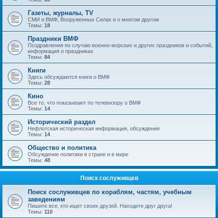
Газеты, журналы, TV
СМИ о ВМФ, Вооруженных Силах и о многом другом
Темы:
18
Праздники ВМФ
Поздравления по случаю военно-морских и других праздников и событий,
информация о праздниках
Темы:
84
Книги
Здесь обсуждаются книги о ВМФ
Темы:
28
Кино
Все то, что показывают по телевизору о ВМФ
Темы:
14
Исторический раздел
Нефлотская историческая информация, обсуждения
Темы:
14
Общество и политика
Обсуждение политики в стране и в мире
Темы:
48
Поиск сослуживцев
Поиск сослуживцев по кораблям, частям, учебным
заведениям
Пишите все, кто ищет своих друзей. Находите друг друга!
Темы:
110