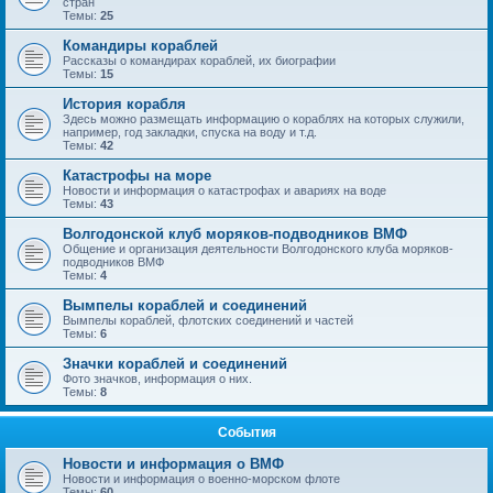
стран
Темы:
25
Командиры кораблей
Рассказы о командирах кораблей, их биографии
Темы:
15
История корабля
Здесь можно размещать информацию о кораблях на которых служили,
например, год закладки, спуска на воду и т.д.
Темы:
42
Катастрофы на море
Новости и информация о катастрофах и авариях на воде
Темы:
43
Волгодонской клуб моряков-подводников ВМФ
Общение и организация деятельности Волгодонского клуба моряков-
подводников ВМФ
Темы:
4
Вымпелы кораблей и соединений
Вымпелы кораблей, флотских соединений и частей
Темы:
6
Значки кораблей и соединений
Фото значков, информация о них.
Темы:
8
События
Новости и информация о ВМФ
Новости и информация о военно-морском флоте
Темы:
60