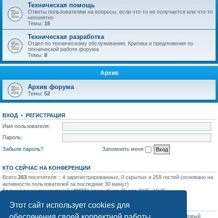
Техническая помощь
Ответы пользователям на вопросы, если что-то не получается или что-то
непонятно
Темы:
16
Техническая разработка
Отдел по техническому обслуживанию. Критика и предложения по
технической работе форума
Темы:
8
Архив
Архив форума
Темы:
52
ВХОД
•
РЕГИСТРАЦИЯ
Имя пользователя:
Пароль:
Забыли пароль?
Запомнить меня
КТО СЕЙЧАС НА КОНФЕРЕНЦИИ
Всего
263
посетителя :: 4 зарегистрированных, 0 скрытых и 259 гостей (основано на
активности пользователей за последние 30 минут)
Больше всего посетителей (
40655
) здесь было 05 апр 2025, 19:25
Этот сайт использует cookies для
СТАТИСТИКА
обеспечения своей корректной работы.
Всего сообщений:
31758
• Всего тем:
1129
• Всего пользователей:
1206
• Новый