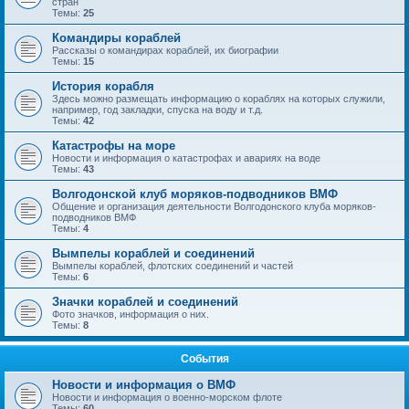
стран
Темы:
25
Командиры кораблей
Рассказы о командирах кораблей, их биографии
Темы:
15
История корабля
Здесь можно размещать информацию о кораблях на которых служили,
например, год закладки, спуска на воду и т.д.
Темы:
42
Катастрофы на море
Новости и информация о катастрофах и авариях на воде
Темы:
43
Волгодонской клуб моряков-подводников ВМФ
Общение и организация деятельности Волгодонского клуба моряков-
подводников ВМФ
Темы:
4
Вымпелы кораблей и соединений
Вымпелы кораблей, флотских соединений и частей
Темы:
6
Значки кораблей и соединений
Фото значков, информация о них.
Темы:
8
События
Новости и информация о ВМФ
Новости и информация о военно-морском флоте
Темы:
60