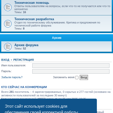
Техническая помощь
Ответы пользователям на вопросы, если что-то не получается или что-то
непонятно
Темы:
16
Техническая разработка
Отдел по техническому обслуживанию. Критика и предложения по
технической работе форума
Темы:
8
Архив
Архив форума
Темы:
52
ВХОД
•
РЕГИСТРАЦИЯ
Имя пользователя:
Пароль:
Забыли пароль?
Запомнить меня
КТО СЕЙЧАС НА КОНФЕРЕНЦИИ
Всего
281
посетитель :: 4 зарегистрированных, 0 скрытых и 277 гостей (основано на
активности пользователей за последние 30 минут)
Больше всего посетителей (
40655
) здесь было 05 апр 2025, 19:25
Этот сайт использует cookies для
СТАТИСТИКА
обеспечения своей корректной работы.
Всего сообщений:
31758
• Всего тем:
1129
• Всего пользователей:
1206
• Новый