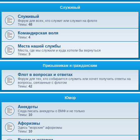
Служивый
Служивый
Форум для всех, кто служит или служил на флоте
Темы:
48
Командирская воля
Темы:
4
Места нашей службы
Места, где мы служили и куда хотели бы вернуться
Темы:
3
Призывникам и гражданским
Флот в вопросах и ответах
Форум для тех, кто собирается служить или хочет получить ответы на
вопросы, связанные с флотом
Темы:
42
Юмор
Анекдоты
Сюда писать анекдоты о ВМФ и не только
Темы:
10
Афоризмы
Здесь "морские" афоризмы
Темы:
10
Веселые истории