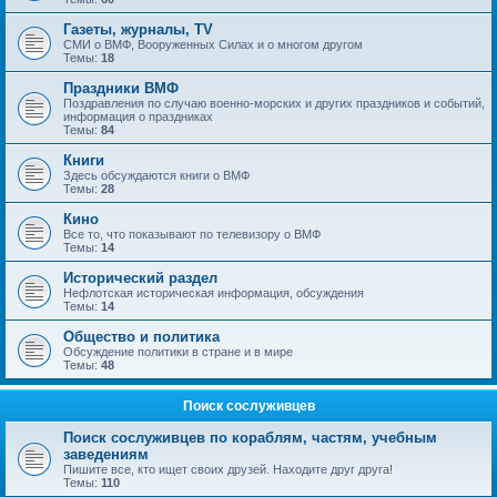
Газеты, журналы, TV
СМИ о ВМФ, Вооруженных Силах и о многом другом
Темы:
18
Праздники ВМФ
Поздравления по случаю военно-морских и других праздников и событий,
информация о праздниках
Темы:
84
Книги
Здесь обсуждаются книги о ВМФ
Темы:
28
Кино
Все то, что показывают по телевизору о ВМФ
Темы:
14
Исторический раздел
Нефлотская историческая информация, обсуждения
Темы:
14
Общество и политика
Обсуждение политики в стране и в мире
Темы:
48
Поиск сослуживцев
Поиск сослуживцев по кораблям, частям, учебным
заведениям
Пишите все, кто ищет своих друзей. Находите друг друга!
Темы:
110