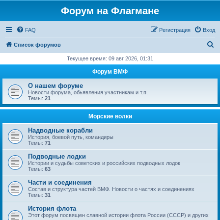
Форум на Флагмане
FAQ
Регистрация
Вход
П
Список форумов
о
Текущее время: 09 авг 2026, 01:31
и
Форум ВМФ
с
О нашем форуме
к
Новости форума, обьявления участникам и т.п.
Темы:
21
Морские волки
Надводные корабли
История, боевой путь, командиры
Темы:
71
Подводные лодки
Истории и судьбы советских и российских подводных лодок
Темы:
63
Части и соединения
Состав и структура частей ВМФ. Новости о частях и соединениях
Темы:
31
История флота
Этот форум посвящен славной истории флота России (СССР) и других