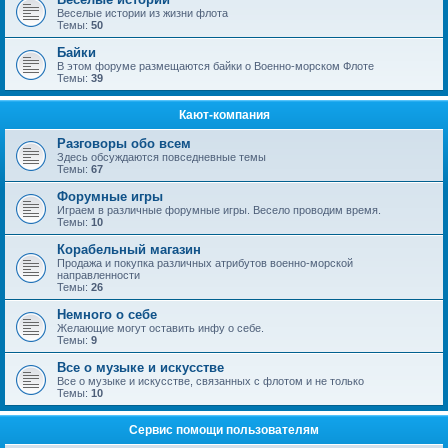
Веселые истории из жизни флота
Темы:
50
Байки
В этом форуме размещаются байки о Военно-морском Флоте
Темы:
39
Кают-компания
Разговоры обо всем
Здесь обсуждаются повседневные темы
Темы:
67
Форумные игры
Играем в различные форумные игры. Весело проводим время.
Темы:
10
Корабельный магазин
Продажа и покупка различных атрибутов военно-морской
направленности
Темы:
26
Немного о себе
Желающие могут оставить инфу о себе.
Темы:
9
Все о музыке и искусстве
Все о музыке и искусстве, связанных с флотом и не только
Темы:
10
Сервис помощи пользователям