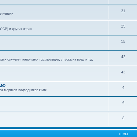
31
динениях
25
ССР) и других стран
15
42
х служили, например, год закладки, спуска на воду и т.д.
43
ВМФ
4
уба моряков-подводников ВМФ
6
8
ТЕМЫ