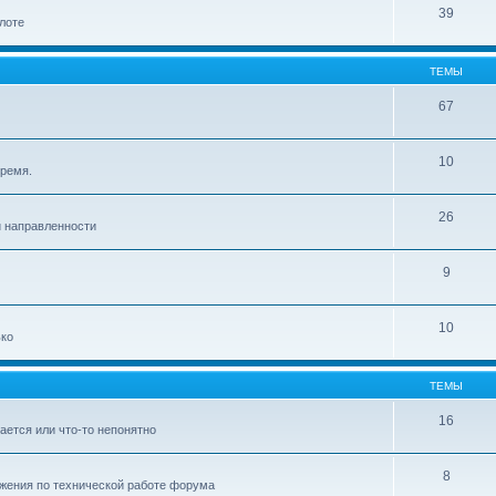
39
лоте
ТЕМЫ
67
10
время.
26
й направленности
9
10
ько
ТЕМЫ
16
ается или что-то непонятно
8
ожения по технической работе форума