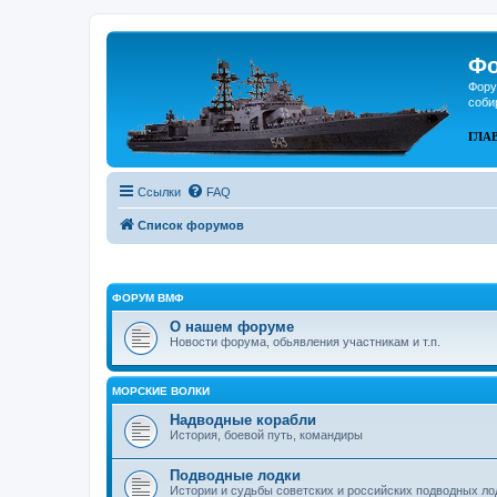
Фо
Фору
соби
ГЛА
Ссылки
FAQ
Список форумов
ФОРУМ ВМФ
О нашем форуме
Новости форума, обьявления участникам и т.п.
МОРСКИЕ ВОЛКИ
Надводные корабли
История, боевой путь, командиры
Подводные лодки
Истории и судьбы советских и российских подводных ло