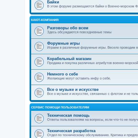
Байки
В этом форуме размещаются байки о Военно-морском Ф
КАЮТ-КОМПАНИЯ
Разговоры обо всем
Здесь обсуждаются повседневные темы
Форумные игры
Играем в различные форумные игры. Весело проводим 
Корабельный магазин
Продажа и покупка различных атрибутов военно-морско
Немного о себе
Желающие могут оставить инфу о себе.
Все о музыке и искусстве
Все о музыке и искусстве, связанных с флотом и не тол
СЕРВИС ПОМОЩИ ПОЛЬЗОВАТЕЛЯМ
Техническая помощь
Ответы пользователям на вопросы, если что-то не получ
Техническая разработка
Отдел по техническому обслуживанию. Критика и предл