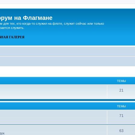
рум на Флагмане
м для тех, кто когда-то служил на флоте, служит сейчас или только
рается служить.
ВНАЯ
ГАЛЕРЕЯ
ТЕМЫ
21
ТЕМЫ
71
63
док