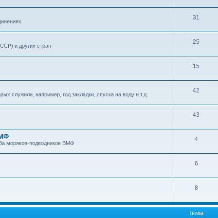
31
динениях
25
ССР) и других стран
15
42
х служили, например, год закладки, спуска на воду и т.д.
43
ВМФ
4
уба моряков-подводников ВМФ
6
8
ТЕМЫ