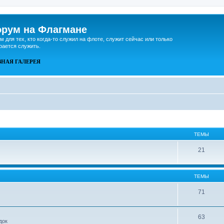
рум на Флагмане
м для тех, кто когда-то служил на флоте, служит сейчас или только
рается служить.
ВНАЯ
ГАЛЕРЕЯ
ТЕМЫ
21
ТЕМЫ
71
63
док