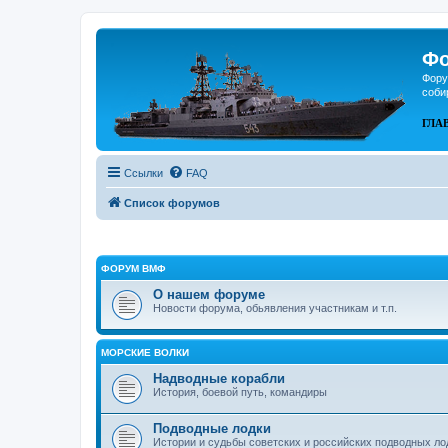
Фо
Фору
соби
ГЛА
Ссылки
FAQ
Список форумов
ФОРУМ ВМФ
О нашем форуме
Новости форума, обьявления участникам и т.п.
МОРСКИЕ ВОЛКИ
Надводные корабли
История, боевой путь, командиры
Подводные лодки
Истории и судьбы советских и российских подводных ло