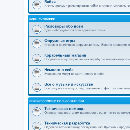
Байки
В этом форуме размещаются байки о Военно-морском Ф
КАЮТ-КОМПАНИЯ
Разговоры обо всем
Здесь обсуждаются повседневные темы
Форумные игры
Играем в различные форумные игры. Весело проводим 
Корабельный магазин
Продажа и покупка различных атрибутов военно-морско
Немного о себе
Желающие могут оставить инфу о себе.
Все о музыке и искусстве
Все о музыке и искусстве, связанных с флотом и не тол
СЕРВИС ПОМОЩИ ПОЛЬЗОВАТЕЛЯМ
Техническая помощь
Ответы пользователям на вопросы, если что-то не получ
Техническая разработка
Отдел по техническому обслуживанию. Критика и предл