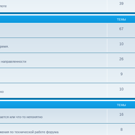
39
лоте
ТЕМЫ
67
10
время.
26
й направленности
9
10
ько
ТЕМЫ
16
ается или что-то непонятно
8
ожения по технической работе форума