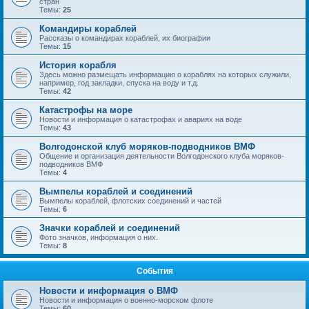
стран
Темы:
25
Командиры кораблей
Рассказы о командирах кораблей, их биографии
Темы:
15
История корабля
Здесь можно размещать информацию о кораблях на которых служили,
например, год закладки, спуска на воду и т.д.
Темы:
42
Катастрофы на море
Новости и информация о катастрофах и авариях на воде
Темы:
43
Волгодонской клуб моряков-подводников ВМФ
Общение и организация деятельности Волгодонского клуба моряков-
подводников ВМФ
Темы:
4
Вымпелы кораблей и соединений
Вымпелы кораблей, флотских соединений и частей
Темы:
6
Значки кораблей и соединений
Фото значков, информация о них.
Темы:
8
События
Новости и информация о ВМФ
Новости и информация о военно-морском флоте
Темы:
60