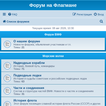
Форум на Флагмане
FAQ
Регистрация
Вход
П
Список форумов
о
Текущее время: 08 авг 2026, 10:30
и
Форум ВМФ
с
О нашем форуме
к
Новости форума, обьявления участникам и т.п.
Темы:
21
Морские волки
Надводные корабли
История, боевой путь, командиры
Темы:
71
Подводные лодки
Истории и судьбы советских и российских подводных лодок
Темы:
63
Части и соединения
Состав и структура частей ВМФ. Новости о частях и соединениях
Темы:
31
История флота
Этот форум посвящен славной истории флота России (СССР) и других