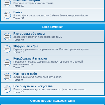
Веселые истории из жизни флота
Темы:
50
Байки
В этом форуме размещаются байки о Военно-морском Флоте
Темы:
39
Кают-компания
Разговоры обо всем
Здесь обсуждаются повседневные темы
Темы:
67
Форумные игры
Играем в различные форумные игры. Весело проводим время.
Темы:
10
Корабельный магазин
Продажа и покупка различных атрибутов военно-морской
направленности
Темы:
26
Немного о себе
Желающие могут оставить инфу о себе.
Темы:
9
Все о музыке и искусстве
Все о музыке и искусстве, связанных с флотом и не только
Темы:
10
Сервис помощи пользователям