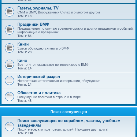
Газеты, журналы, TV
СМИ о ВМФ, Вооруженных Силах и о многом другом
Темы:
18
Праздники ВМФ
Поздравления по случаю военно-морских и других праздников и событий,
информация о праздниках
Темы:
84
Книги
Здесь обсуждаются книги о ВМФ
Темы:
28
Кино
Все то, что показывают по телевизору о ВМФ
Темы:
14
Исторический раздел
Нефлотская историческая информация, обсуждения
Темы:
14
Общество и политика
Обсуждение политики в стране и в мире
Темы:
48
Поиск сослуживцев
Поиск сослуживцев по кораблям, частям, учебным
заведениям
Пишите все, кто ищет своих друзей. Находите друг друга!
Темы:
110