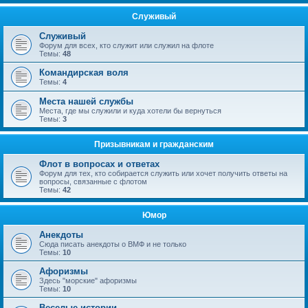
Служивый
Служивый
Форум для всех, кто служит или служил на флоте
Темы:
48
Командирская воля
Темы:
4
Места нашей службы
Места, где мы служили и куда хотели бы вернуться
Темы:
3
Призывникам и гражданским
Флот в вопросах и ответах
Форум для тех, кто собирается служить или хочет получить ответы на
вопросы, связанные с флотом
Темы:
42
Юмор
Анекдоты
Сюда писать анекдоты о ВМФ и не только
Темы:
10
Афоризмы
Здесь "морские" афоризмы
Темы:
10
Веселые истории