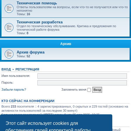
Техническая помощь
Ответы пользователям на вопросы, если что-то не получается или что-то
непонятно
Темы:
16
Техническая разработка
Отдел по техническому обслуживанию. Критика и предложения по
технической работе форума
Темы:
8
Архив
Архив форума
Темы:
52
ВХОД
•
РЕГИСТРАЦИЯ
Имя пользователя:
Пароль:
Забыли пароль?
Запомнить меня
КТО СЕЙЧАС НА КОНФЕРЕНЦИИ
Всего
233
посетителя :: 4 зарегистрированных, 0 скрытых и 229 гостей (основано на
активности пользователей за последние 30 минут)
Больше всего посетителей (
40655
) здесь было 05 апр 2025, 19:25
Этот сайт использует cookies для
СТАТИСТИКА
обеспечения своей корректной работы.
Всего сообщений:
31758
• Всего тем:
1129
• Всего пользователей:
1206
• Новый